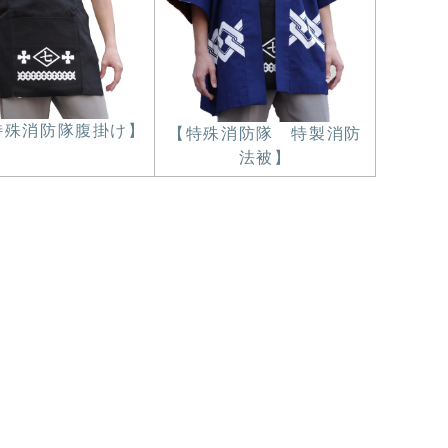
特殊消防隊腹掛け】
【特殊消防隊 特製消防
法被】