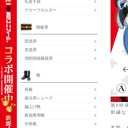
礼装手袋
グローブホルダー
階級章
団員用
吏員用
消防関係職員用
靴
長靴
操法用シューズ
第8特
編上げ靴
刺繍な
救急隊用靴
半長靴
衣類、