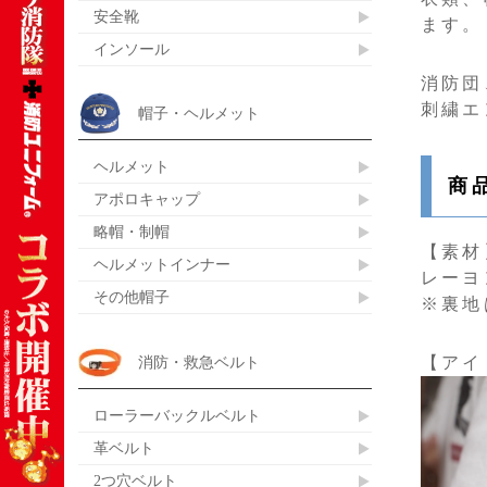
安全靴
ます。
インソール
消防団
刺繍エ
帽子・ヘルメット
ヘルメット
商
アポロキャップ
略帽・制帽
【素材
ヘルメットインナー
レーヨ
その他帽子
※裏地
消防・救急ベルト
【アイ
ローラーバックルベルト
革ベルト
2つ穴ベルト