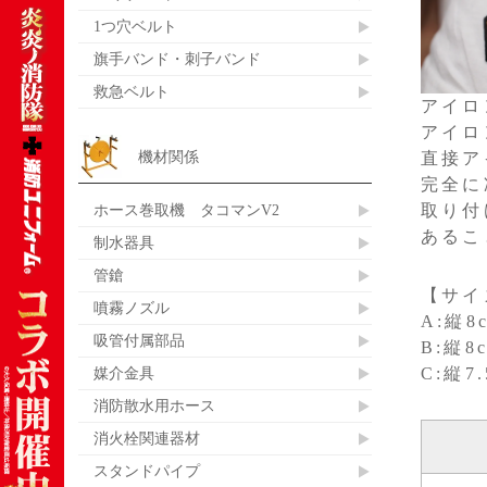
1つ穴ベルト
旗手バンド・刺子バンド
救急ベルト
アイロ
アイロ
機材関係
直接ア
完全に
取り付
ホース巻取機 タコマンV2
あるこ
制水器具
管鎗
【サイ
噴霧ノズル
A:縦8
吸管付属部品
B:縦8
C:縦7
媒介金具
消防散水用ホース
消火栓関連器材
スタンドパイプ