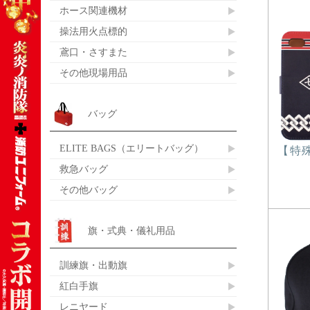
ホース関連機材
操法用火点標的
鳶口・さすまた
その他現場用品
バッグ
ELITE BAGS（エリートバッグ）
【特
救急バッグ
その他バッグ
旗・式典・儀礼用品
訓練旗・出動旗
紅白手旗
レニヤード