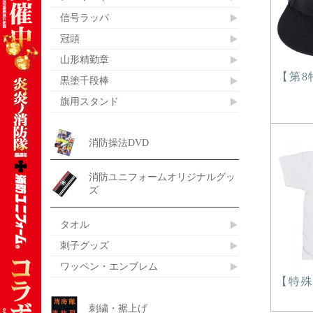
信号ラッパ
冠頭
山形精勤章
【第8
黒塗千段棒
旗用スタンド
消防操法DVD
消防ユニフォームオリジナルグッ
ズ
タオル
刺子グッズ
ワッペン・エンブレム
【特殊
刺繍・裾上げ