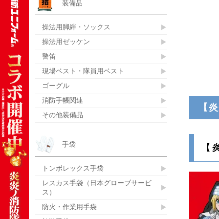
装備品
操法用脚絆・ソックス
操法用ゼッケン
警笛
現場ベスト・隊員用ベスト
ゴーグル
消防手帳関連
【炎
その他装備品
手袋
【
トンボレックス手袋
レスカス手袋（日本グローブサービ
ス）
防火・作業用手袋