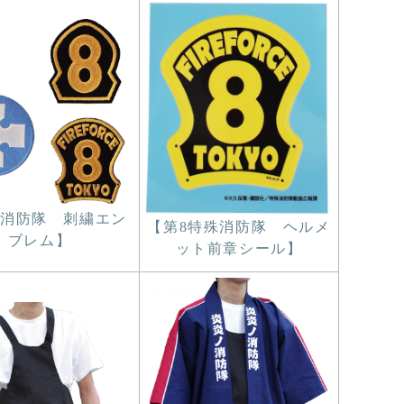
消防隊 刺繍エン
【第8特殊消防隊 ヘルメ
ブレム】
ット前章シール】