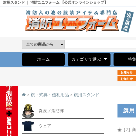
旗用スタンド ｜ 消防ユニフォーム 【公式オンラインショップ】
ホーム
カテゴリで選ぶ
特
お知らせ
お知らせ
>
旗・式典・儀礼用品
>
旗用スタンド
旗用
炎炎ノ消防隊
ウェア
全 [
2
] 