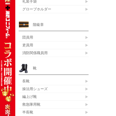
礼装手袋
グローブホルダー
階級章
団員用
吏員用
消防関係職員用
靴
長靴
操法用シューズ
編上げ靴
救急隊用靴
半長靴