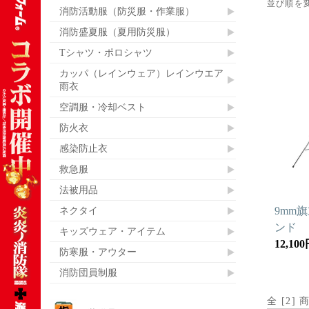
並び順を
消防活動服（防災服・作業服）
消防盛夏服（夏用防災服）
Tシャツ・ポロシャツ
カッパ（レインウェア）レインウエア
雨衣
空調服・冷却ベスト
防火衣
感染防止衣
救急服
法被用品
ネクタイ
9mm
ンド
キッズウェア・アイテム
12,10
防寒服・アウター
消防団員制服
全 [
2
] 