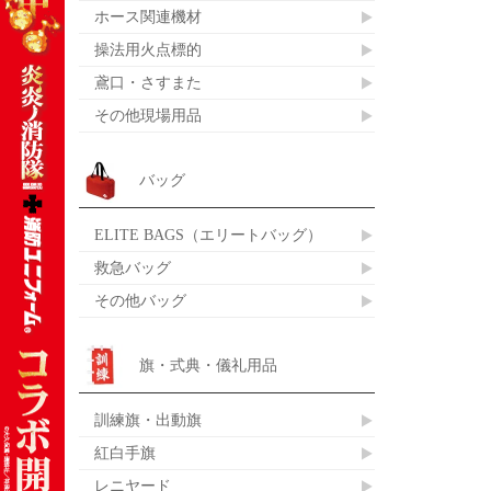
ホース関連機材
操法用火点標的
鳶口・さすまた
その他現場用品
バッグ
ELITE BAGS（エリートバッグ）
救急バッグ
その他バッグ
旗・式典・儀礼用品
訓練旗・出動旗
紅白手旗
レニヤード