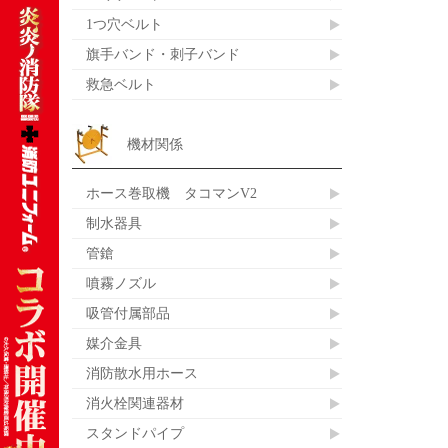
1つ穴ベルト
旗手バンド・刺子バンド
救急ベルト
機材関係
ホース巻取機 タコマンV2
制水器具
管鎗
噴霧ノズル
吸管付属部品
媒介金具
消防散水用ホース
消火栓関連器材
スタンドパイプ