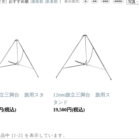
表示形式:
変更
[
おすすめ順
|
価格順
|
新着順
]
■
■■
■■■
■■■■
旗立三脚台 旗用スタ
12mm旗立三脚台 旗用ス
タンド
0円(税込)
19,500円(税込)
商品中 [
1
-
2
] を表示しています。