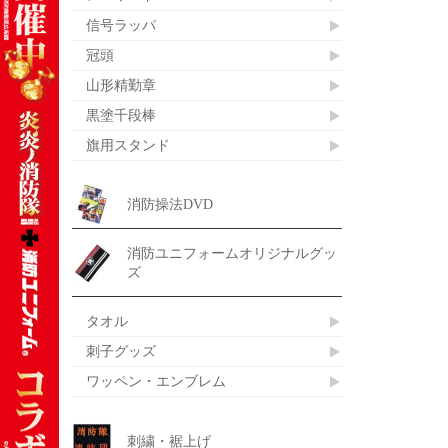
信号ラッパ
冠頭
山形精勤章
黒塗千段棒
旗用スタンド
消防操法DVD
消防ユニフォームオリジナルグッ
ズ
タオル
刺子グッズ
ワッペン・エンブレム
刺繍・裾上げ