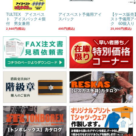
TULTEX アイスベス
アイスベスト予備用アイ
【ケース販売
ト アイスパック４個
スパック
スト予備用ア
付 男女兼用
ク 60個入り
2,940円(税込)
495円(税込)
25,000円(税込)