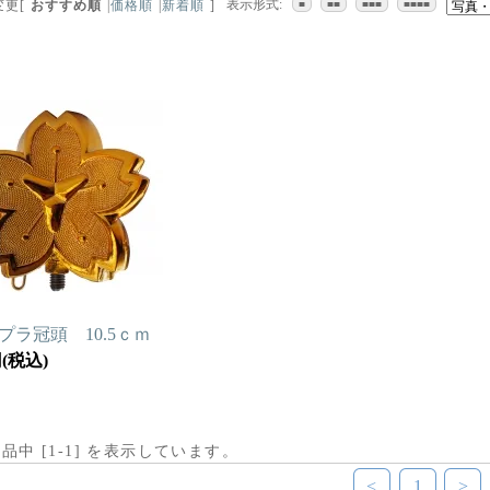
表示形式:
変更
[
おすすめ順
|
価格順
|
新着順
]
■
■■
■■■
■■■■
プラ冠頭 10.5ｃｍ
円(税込)
商品中 [
1
-
1
] を表示しています。
<
1
>