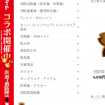
並び順を
消防活動服（防災服・作業服）
消防盛夏服（夏用防災服）
Tシャツ・ポロシャツ
カッパ（レインウェア）レインウエア
雨衣
空調服・冷却ベスト
防火衣
感染防止衣
救急服
法被用品
ネクタイ
消防団
6,930
キッズウェア・アイテム
防寒服・アウター
消防団員制服
全 [
1
] 