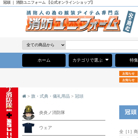
冠頭 ｜ 消防ユニフォーム 【公式オンラインショップ】
ホーム
カテゴリで選ぶ
特
お知らせ
お知らせ
>
旗・式典・儀礼用品
>
冠頭
冠頭
炎炎ノ消防隊
ウェア
全 [
1
] 