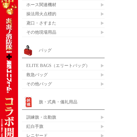
ホース関連機材
操法用火点標的
鳶口・さすまた
その他現場用品
バッグ
ELITE BAGS（エリートバッグ）
救急バッグ
その他バッグ
旗・式典・儀礼用品
訓練旗・出動旗
紅白手旗
レニヤード