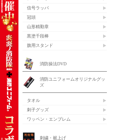
信号ラッパ
冠頭
山形精勤章
黒塗千段棒
旗用スタンド
消防操法DVD
消防ユニフォームオリジナルグッ
ズ
タオル
刺子グッズ
ワッペン・エンブレム
刺繍・裾上げ