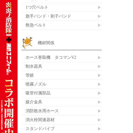
1つ穴ベルト
旗手バンド・刺子バンド
救急ベルト
機材関係
ホース巻取機 タコマンV2
制水器具
管鎗
噴霧ノズル
吸管付属部品
媒介金具
消防散水用ホース
消火栓関連器材
スタンドパイプ