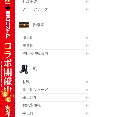
礼装手袋
グローブホルダー
階級章
団員用
吏員用
消防関係職員用
靴
長靴
操法用シューズ
編上げ靴
救急隊用靴
半長靴