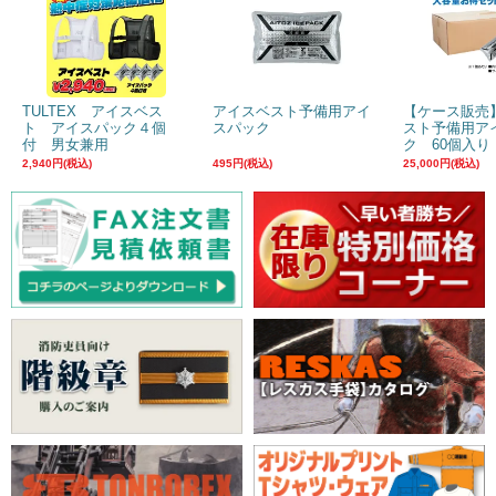
TULTEX アイスベス
アイスベスト予備用アイ
【ケース販売
ト アイスパック４個
スパック
スト予備用ア
付 男女兼用
ク 60個入り
2,940円(税込)
495円(税込)
25,000円(税込)