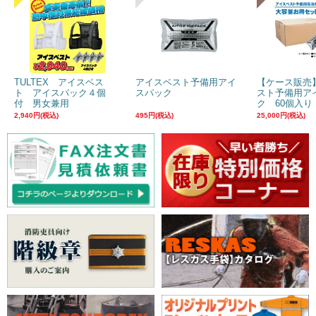
TULTEX アイスベス
アイスベスト予備用アイ
【ケース販売
ト アイスパック４個
スパック
スト予備用ア
付 男女兼用
ク 60個入り
2,940円(税込)
495円(税込)
25,000円(税込)