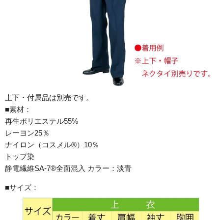
上下・付属品は別売です。
■素材：
再生ポリエステル55%
レーヨン25％
ナイロン（コスメル®）10％
トップ染
静電繊維SA-7®全面混入 カラー：淡青
■サイズ：