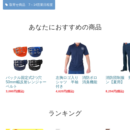
取寄せ商品 7～14営業日程度
あなたにおすすめの商品
バックル固定式2つ穴
左胸ロゴ入り 消防ポロ
消防団制服 
50mm幅反射レンジャー
シャツ 半袖 消臭機能
ン【夏用】
ベルト
付き
3,080円(税込)
4,620円(税込)
8,294円(税込)
ランキング