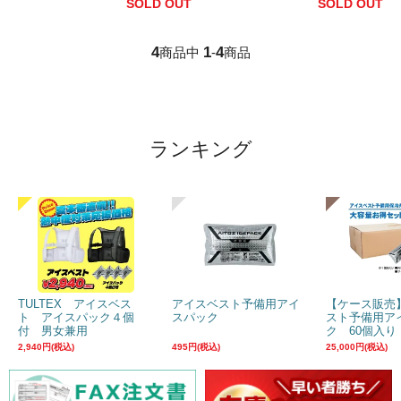
SOLD OUT
SOLD OUT
4
1
4
商品中
-
商品
ランキング
TULTEX アイスベス
アイスベスト予備用アイ
【ケース販売
ト アイスパック４個
スパック
スト予備用ア
付 男女兼用
ク 60個入り
2,940円(税込)
495円(税込)
25,000円(税込)