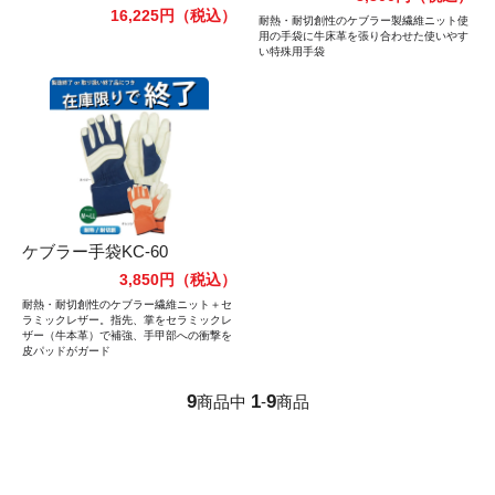
16,225円
（税込）
耐熱・耐切創性のケブラー製繊維ニット使
用の手袋に牛床革を張り合わせた使いやす
い特殊用手袋
ケブラー手袋KC-60
3,850円
（税込）
耐熱・耐切創性のケブラー繊維ニット＋セ
ラミックレザー。指先、掌をセラミックレ
ザー（牛本革）で補強、手甲部への衝撃を
皮パッドがガード
9
1
9
商品中
-
商品