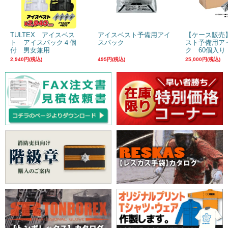
TULTEX アイスベス
アイスベスト予備用アイ
【ケース販売
ト アイスパック４個
スパック
スト予備用ア
付 男女兼用
ク 60個入り
2,940円(税込)
495円(税込)
25,000円(税込)