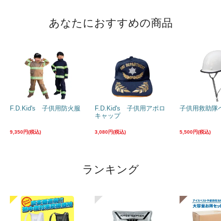
あなたにおすすめの商品
F.D.Kid's 子供用防火服
F.D.Kid's 子供用アポロ
子供用救助隊
キャップ
9,350円(税込)
3,080円(税込)
5,500円(税込)
ランキング