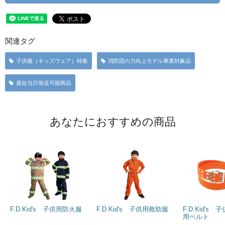
関連タグ
子供服（キッズウェア）特集
消防団の力向上モデル事業対象品
最短当日発送可能商品
あなたにおすすめの商品
F.D.Kid's 子供用防火服
F.D.Kid's 子供用救助服
F.D.Kid's
用ベルト