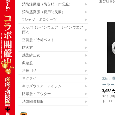
並び順を
消防活動服（防災服・作業服）
消防盛夏服（夏用防災服）
Tシャツ・ポロシャツ
カッパ（レインウェア）レインウエア
雨衣
空調服・冷却ベスト
防火衣
感染防止衣
救急服
法被用品
ネクタイ
32m
ーラー
キッズウェア・アイテム
3,058
防寒服・アウター
32ミリ
消防団員制服
ト ロ