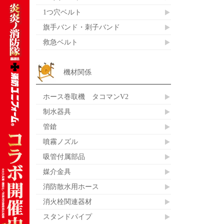
1つ穴ベルト
旗手バンド・刺子バンド
救急ベルト
機材関係
ホース巻取機 タコマンV2
制水器具
管鎗
噴霧ノズル
吸管付属部品
媒介金具
消防散水用ホース
消火栓関連器材
スタンドパイプ