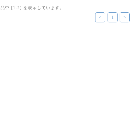
商品中 [
1
-
2
] を表示しています。
<
1
>