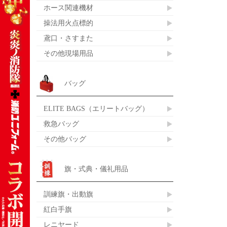
ホース関連機材
操法用火点標的
鳶口・さすまた
その他現場用品
バッグ
ELITE BAGS（エリートバッグ）
救急バッグ
その他バッグ
旗・式典・儀礼用品
訓練旗・出動旗
紅白手旗
レニヤード