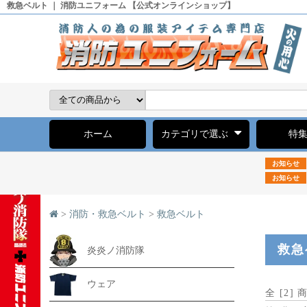
救急ベルト ｜ 消防ユニフォーム 【公式オンラインショップ】
ホーム
カテゴリで選ぶ
特
お知らせ
お知らせ
>
消防・救急ベルト
>
救急ベルト
救急
炎炎ノ消防隊
ウェア
全 [
2
] 