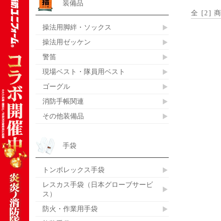
装備品
全 [
2
] 
操法用脚絆・ソックス
操法用ゼッケン
警笛
現場ベスト・隊員用ベスト
ゴーグル
消防手帳関連
その他装備品
手袋
トンボレックス手袋
レスカス手袋（日本グローブサービ
ス）
防火・作業用手袋