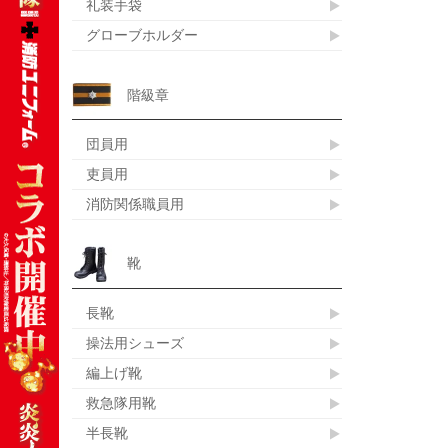
礼装手袋
グローブホルダー
階級章
団員用
吏員用
消防関係職員用
靴
長靴
操法用シューズ
編上げ靴
救急隊用靴
半長靴