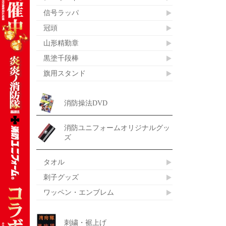
信号ラッパ
冠頭
山形精勤章
黒塗千段棒
旗用スタンド
消防操法DVD
消防ユニフォームオリジナルグッ
ズ
タオル
刺子グッズ
ワッペン・エンブレム
刺繍・裾上げ