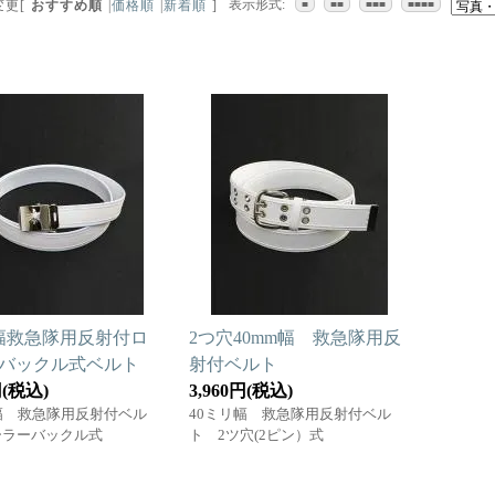
表示形式:
変更
[
おすすめ順
|
価格順
|
新着順
]
■
■■
■■■
■■■■
m幅救急隊用反射付ロ
2つ穴40mm幅 救急隊用反
バックル式ベルト
射付ベルト
円(税込)
3,960円(税込)
幅 救急隊用反射付ベル
40ミリ幅 救急隊用反射付ベル
ーラーバックル式
ト 2ツ穴(2ピン）式