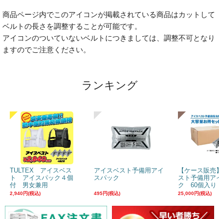
商品ページ内でこのアイコンが掲載されている商品はカットして
ベルトの長さを調整することが可能です。
アイコンのついていないベルトにつきましては、調整不可となり
ますのでご注意ください。
ランキング
TULTEX アイスベス
アイスベスト予備用アイ
【ケース販売
ト アイスパック４個
スパック
スト予備用ア
付 男女兼用
ク 60個入り
2,940円(税込)
495円(税込)
25,000円(税込)