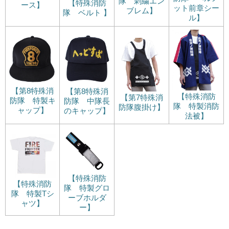
隊 刺繍エン
【特殊消防
ース】
ット前章シー
ブレム】
隊 ベルト 】
ル】
【第8特殊消
【第8特殊消
【特殊消防
【第7特殊消
防隊 特製キ
防隊 中隊長
隊 特製消防
防隊腹掛け】
ャップ】
のキャップ】
法被】
【特殊消防
【特殊消防
隊 特製グロ
隊 特製Tシ
ーブホルダ
ャツ】
ー】