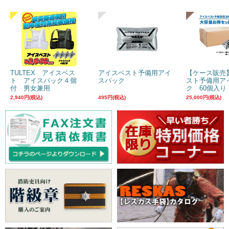
TULTEX アイスベス
アイスベスト予備用アイ
【ケース販売
ト アイスパック４個
スパック
スト予備用ア
付 男女兼用
ク 60個入り
2,940円(税込)
495円(税込)
25,000円(税込)