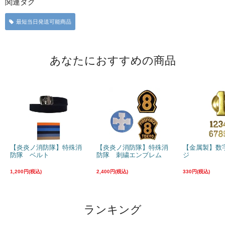
関連タグ
最短当日発送可能商品
あなたにおすすめの商品
【炎炎ノ消防隊】特殊消
【炎炎ノ消防隊】特殊消
【金属製】数
防隊 ベルト
防隊 刺繍エンブレム
ジ
1,200円(税込)
2,400円(税込)
330円(税込)
ランキング