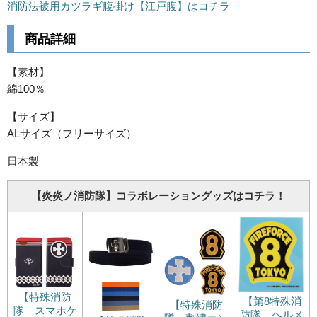
消防法被用カツラギ腹掛け【江戸腹】はコチラ
商品詳細
【素材】
綿100％
【サイズ】
ALサイズ（フリーサイズ）
日本製
【炎炎ノ消防隊】コラボレーショングッズはコチラ！
【特殊消防
【第8特殊消
【特殊消防
隊 スマホケ
防隊 ヘルメ