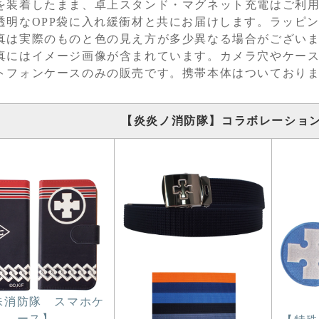
を装着したまま、卓上スタンド・マグネット充電はご利
透明なOPP袋に入れ緩衝材と共にお届けします。ラッピ
真は実際のものと色の見え方が多少異なる場合がござい
真にはイメージ画像が含まれています。カメラ穴やケー
トフォンケースのみの販売です。携帯本体はついており
【炎炎ノ消防隊】コラボレーショ
殊消防隊 スマホケ
ース】