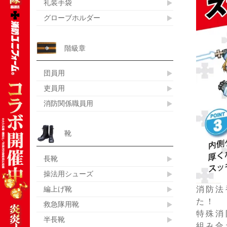
礼装手袋
グローブホルダー
階級章
団員用
吏員用
消防関係職員用
靴
長靴
操法用シューズ
編上げ靴
消防法
た！
救急隊用靴
特殊消
半長靴
組み合