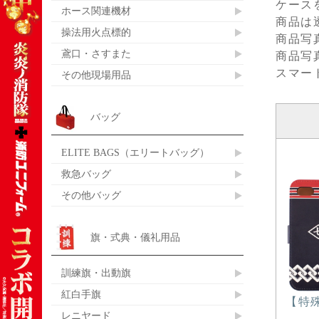
ケース
ホース関連機材
商品は
操法用火点標的
商品写
鳶口・さすまた
商品写
スマー
その他現場用品
バッグ
ELITE BAGS（エリートバッグ）
救急バッグ
その他バッグ
旗・式典・儀礼用品
訓練旗・出動旗
紅白手旗
【特
レニヤード