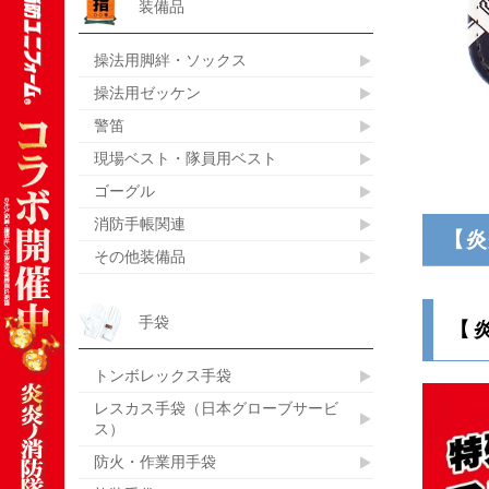
装備品
操法用脚絆・ソックス
操法用ゼッケン
警笛
現場ベスト・隊員用ベスト
ゴーグル
消防手帳関連
【炎
その他装備品
手袋
【
トンボレックス手袋
レスカス手袋（日本グローブサービ
ス）
防火・作業用手袋