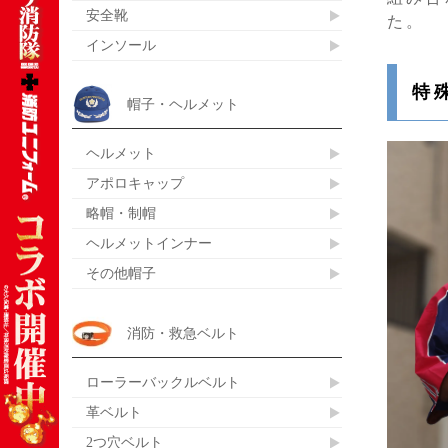
安全靴
た。
インソール
特
帽子・ヘルメット
ヘルメット
アポロキャップ
略帽・制帽
ヘルメットインナー
その他帽子
消防・救急ベルト
ローラーバックルベルト
革ベルト
2つ穴ベルト