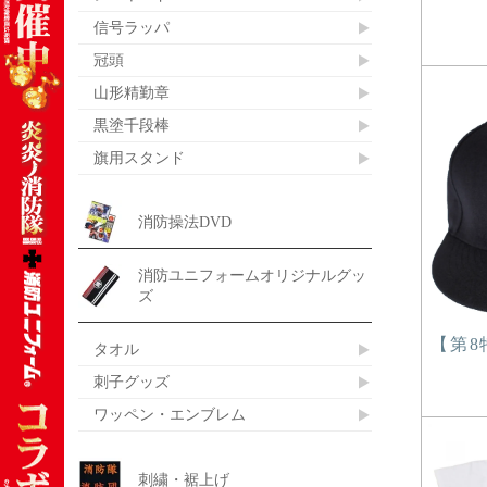
信号ラッパ
冠頭
山形精勤章
黒塗千段棒
旗用スタンド
消防操法DVD
消防ユニフォームオリジナルグッ
ズ
【第8
タオル
刺子グッズ
ワッペン・エンブレム
刺繍・裾上げ