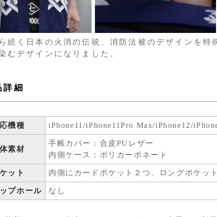
ら続く日本の火消の伝統、消防法被のデザインを特
染むデザインになりました。
品詳細
応機種
iPhone11/iPhone11Pro Max/iPhone12/iPhon
手帳カバー：合皮PUレザー
体素材
内側ケース：ポリカーボネート
ケット
内側にカードポケット２つ、ロングポケッ
ップホール
なし