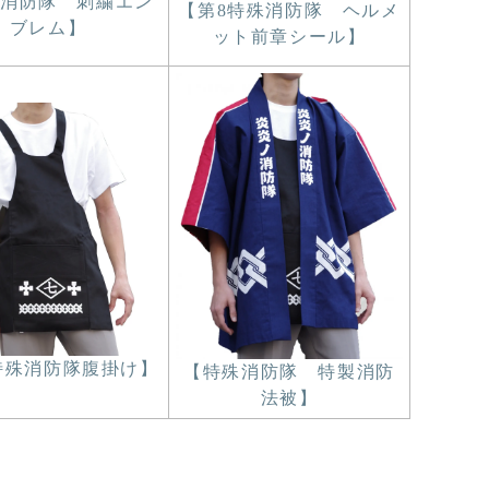
消防隊 刺繍エン
【第8特殊消防隊 ヘルメ
ブレム】
ット前章シール】
特殊消防隊腹掛け】
【特殊消防隊 特製消防
法被】