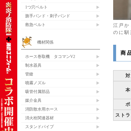
1つ穴ベルト
旗手バンド・刺子バンド
救急ベルト
江戸か
のに馴
機材関係
商
ホース巻取機 タコマンV2
制水器具
管鎗
対
噴霧ノズル
本
吸管付属部品
媒介金具
ポ
消防散水用ホース
ストラ
消火栓関連器材
スタンドパイプ