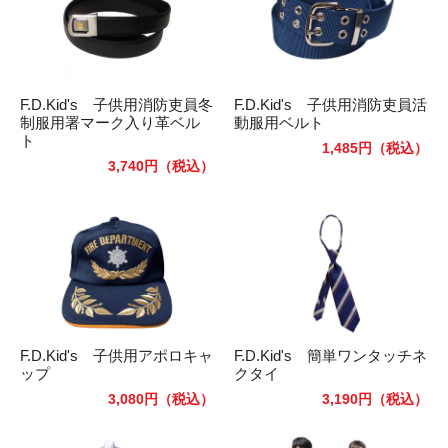
F.D.Kid's 子供用消防吏員冬
F.D.Kid's 子供用消防吏員活
制服用署マーク入り革ベル
動服用ベルト
ト
1,485円
（税込）
3,740円
（税込）
F.D.Kid's 子供用アポロキャ
F.D.Kid's 簡単ワンタッチネ
ップ
クタイ
3,080円
（税込）
3,190円
（税込）