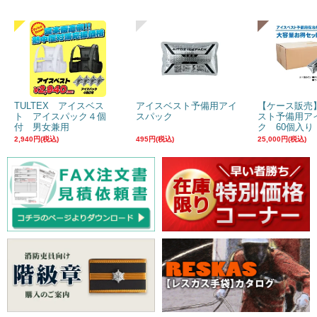
TULTEX アイスベス
アイスベスト予備用アイ
【ケース販売
ト アイスパック４個
スパック
スト予備用ア
付 男女兼用
ク 60個入り
2,940円(税込)
495円(税込)
25,000円(税込)