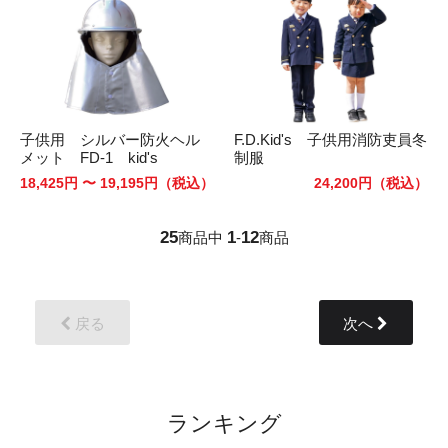
子供用 シルバー防火ヘル
F.D.Kid's 子供用消防吏員冬
メット FD-1 kid's
制服
18,425円 〜 19,195円
（税込）
24,200円
（税込）
25
1
12
商品中
-
商品
戻る
次へ
ランキング