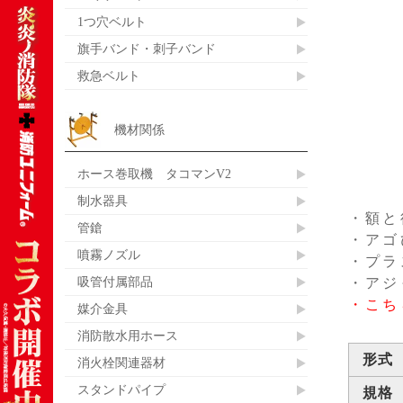
1つ穴ベルト
旗手バンド・刺子バンド
救急ベルト
機材関係
ホース巻取機 タコマンV2
制水器具
・額と
管鎗
・アゴ
噴霧ノズル
・プラ
吸管付属部品
・アジ
・こち
媒介金具
消防散水用ホース
形式
消火栓関連器材
スタンドパイプ
規格