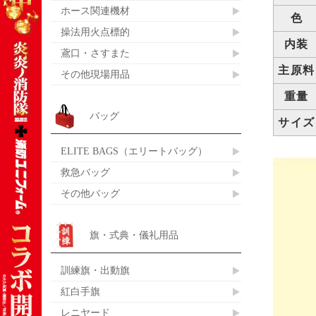
ホース関連機材
色
操法用火点標的
内装
鳶口・さすまた
主原料
その他現場用品
重量
バッグ
サイズ
ELITE BAGS（エリートバッグ）
救急バッグ
その他バッグ
旗・式典・儀礼用品
訓練旗・出動旗
紅白手旗
レニヤード