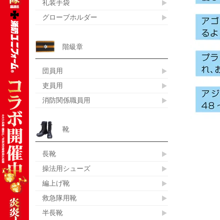
礼装手袋
グローブホルダー
階級章
団員用
吏員用
消防関係職員用
靴
長靴
操法用シューズ
編上げ靴
救急隊用靴
半長靴