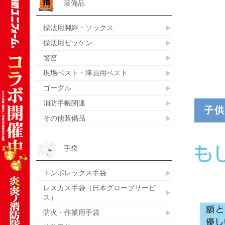
装備品
操法用脚絆・ソックス
操法用ゼッケン
警笛
現場ベスト・隊員用ベスト
ゴーグル
消防手帳関連
子供
その他装備品
手袋
トンボレックス手袋
レスカス手袋（日本グローブサービ
ス）
防火・作業用手袋