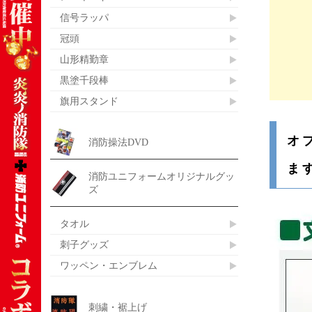
信号ラッパ
冠頭
山形精勤章
黒塗千段棒
旗用スタンド
オ
消防操法DVD
ま
消防ユニフォームオリジナルグッ
ズ
タオル
刺子グッズ
ワッペン・エンブレム
刺繍・裾上げ