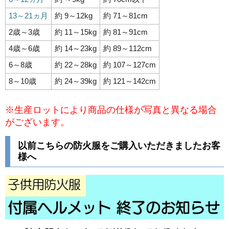
13～21ヵ月
約 9～12kg
約 71～81cm
2歳～3歳
約 11～15kg
約 81～91cm
4歳～6歳
約 14～23kg
約 89～112cm
6～8歳
約 22～28kg
約 107～127cm
8～10歳
約 24～39kg
約 121～142cm
※生産ロットにより商品の仕様が写真と異なる場合
がございます。
以前こちらの防火服をご購入いただきましたお客
様へ