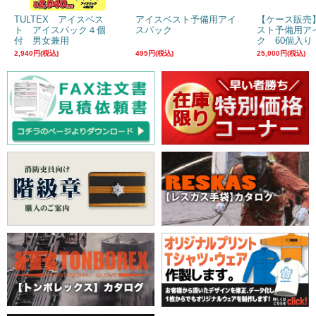
TULTEX アイスベス
アイスベスト予備用アイ
【ケース販売
ト アイスパック４個
スパック
スト予備用ア
付 男女兼用
ク 60個入り
2,940円(税込)
495円(税込)
25,000円(税込)