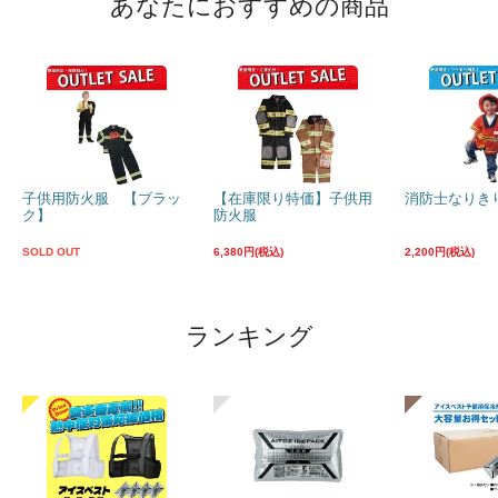
あなたにおすすめの商品
子供用防火服 【ブラッ
【在庫限り特価】子供用
消防士なりき
ク】
防火服
SOLD OUT
6,380円(税込)
2,200円(税込)
ランキング