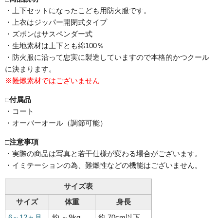
・上下セットになったこども用防火服です。
・上衣はジッパー開閉式タイプ
・ズボンはサスペンダー式
・生地素材は上下とも綿100％
・防火服に沿って忠実に製造していますので本格的かつクール
に決まります。
※難燃素材ではございません
□付属品
・コート
・オーバーオール（調節可能）
□注意事項
・実際の商品は写真と若干仕様が変わる場合がございます。
・イミテーションの為、難燃性などの機能はございません。
サイズ表
サイズ
体重
身長
6～12ヵ月
約 ～9kg
約 70cm以下