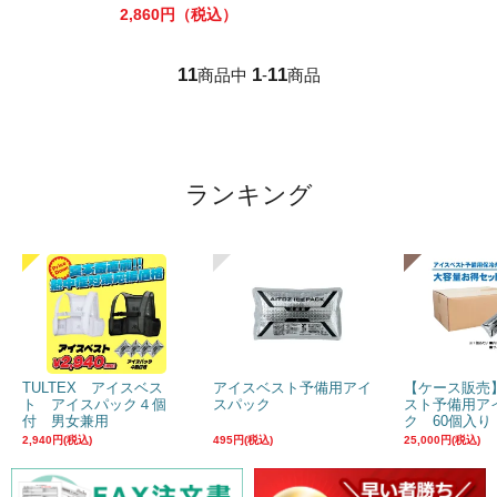
2,860円
（税込）
11
1
11
商品中
-
商品
ランキング
TULTEX アイスベス
アイスベスト予備用アイ
【ケース販売
ト アイスパック４個
スパック
スト予備用ア
付 男女兼用
ク 60個入り
2,940円(税込)
495円(税込)
25,000円(税込)