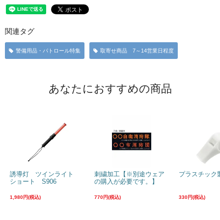
関連タグ
警備用品・パトロール特集
取寄せ商品 7～14営業日程度
あなたにおすすめの商品
誘導灯 ツインライト
刺繍加工【※別途ウェア
プラスチック
ショート S906
の購入が必要です。】
1,980円(税込)
770円(税込)
330円(税込)