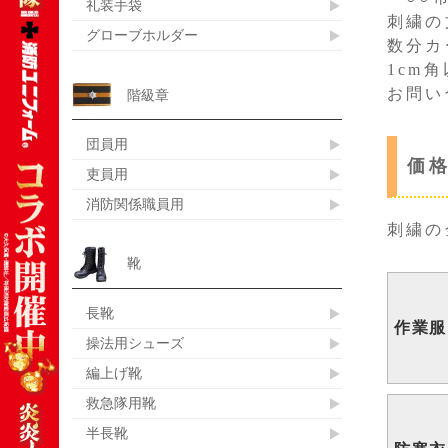
礼装手袋
刺繍の
グローブホルダー
数分カ
1cm
お問い
階級章
団員用
価
吏員用
消防関係職員用
刺繍の
靴
長靴
作業服
操法用シューズ
編上げ靴
救急隊用靴
半長靴