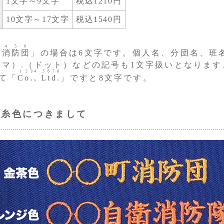
1文字～9文字
税込1210円
10文字～17文字
税込1540円
4
5
6
市
消
防
団
」の場合は6文字です。個人名、分団名、班
ンマ）.（ドット）などの記号も1文字扱いとなります
1
2
3
4
5
6
7
8
て「
C
o
.
,
L
t
d
.
」ですと8文字です。
繍糸色につきまして