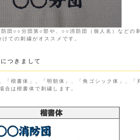
消防団○○分団第○部や、○○消防団（個人名）など
分けての刺繍がオススメです。
体につきまして
、「楷書体」、「明朝体」、「角ゴシック体」、「
場合は楷書体で刺繍します。