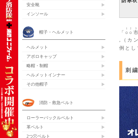
防寒衣
安全靴
インソール
1
2
3
帽子・ヘルメット
「
○
○
,（カ
ヘルメット
例とし
アポロキャップ
略帽・制帽
刺
ヘルメットインナー
その他帽子
消防・救急ベルト
ローラーバックルベルト
革ベルト
2つ穴ベルト