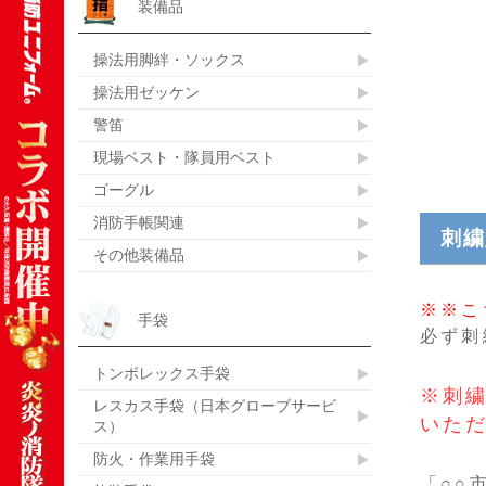
装備品
操法用脚絆・ソックス
操法用ゼッケン
警笛
現場ベスト・隊員用ベスト
ゴーグル
消防手帳関連
刺繍
その他装備品
※※こ
手袋
必ず刺
トンボレックス手袋
※刺
レスカス手袋（日本グローブサービ
いた
ス）
防火・作業用手袋
「○○