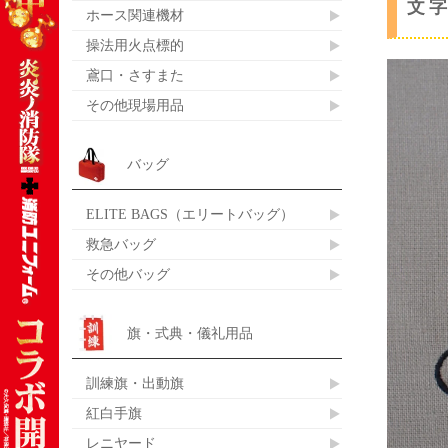
文
ホース関連機材
操法用火点標的
鳶口・さすまた
その他現場用品
バッグ
ELITE BAGS（エリートバッグ）
救急バッグ
その他バッグ
旗・式典・儀礼用品
訓練旗・出動旗
紅白手旗
レニヤード