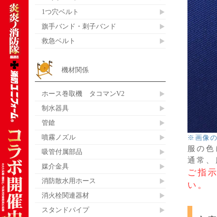
1つ穴ベルト
旗手バンド・刺子バンド
救急ベルト
機材関係
ホース巻取機 タコマンV2
制水器具
管鎗
噴霧ノズル
※画像
服の色
吸管付属部品
通常、
媒介金具
ご指
消防散水用ホース
い。
消火栓関連器材
スタンドパイプ