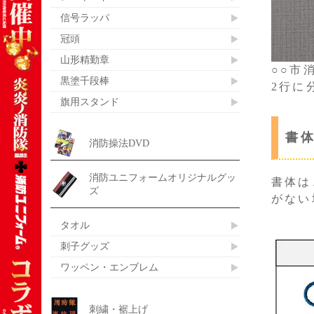
信号ラッパ
冠頭
山形精勤章
○○市
黒塗千段棒
2行に
旗用スタンド
書
消防操法DVD
消防ユニフォームオリジナルグッ
書体は
ズ
がない
タオル
刺子グッズ
ワッペン・エンブレム
刺繍・裾上げ