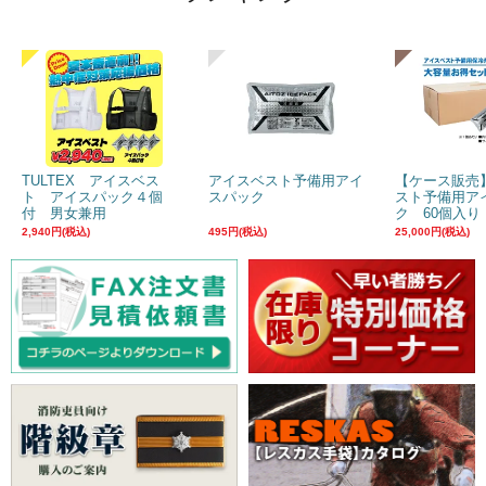
TULTEX アイスベス
アイスベスト予備用アイ
【ケース販売
ト アイスパック４個
スパック
スト予備用ア
付 男女兼用
ク 60個入り
2,940円(税込)
495円(税込)
25,000円(税込)