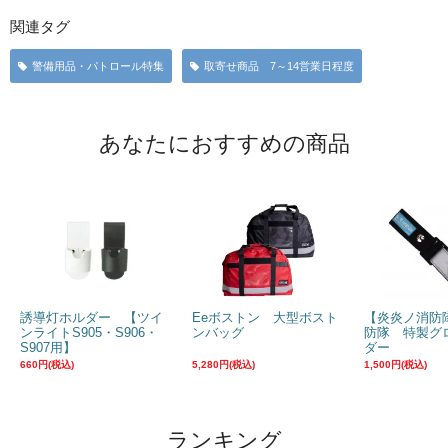
関連タグ
警備用品・パトロール特集
取寄せ商品 7～14営業日程度
あなたにおすすめの商品
誘導灯ホルダー 【ツイ
Eeボストン 大型ボスト
【炎炎ノ消防
ンライトS905・S906・
ンバッグ
防隊 特製グ
S907用】
ダー
660円(税込)
5,280円(税込)
1,500円(税込)
ランキング