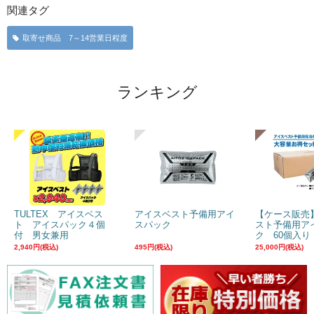
関連タグ
取寄せ商品 7～14営業日程度
ランキング
TULTEX アイスベス
アイスベスト予備用アイ
【ケース販売
ト アイスパック４個
スパック
スト予備用ア
付 男女兼用
ク 60個入り
2,940円(税込)
495円(税込)
25,000円(税込)