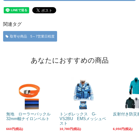
関連タグ
取寄せ商品 5～7営業日程度
あなたにおすすめの商品
無地 ローラーバックル
トンボレックス G-
反射付き防災
32mm幅ナイロンベルト
VS2BU EMSメッシュベ
スト
660円(税込)
10,780円(税込)
6,050円(税込)