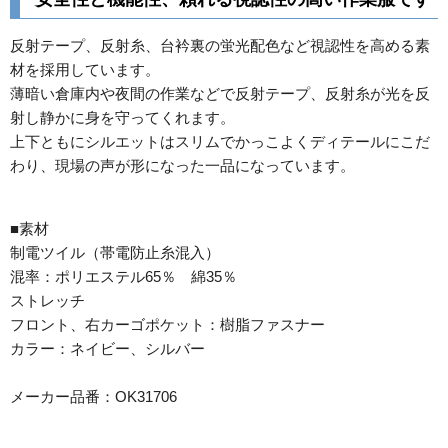
反射テープ、反射糸、台衿裏の蛍光配色など視認性を高める素
材を採用しています。
薄暗い倉庫内や夜間の作業などで反射テープ、反射糸が光を反
射し静かに身を守ってくれます。
上下ともにシルエットはスリムでかっこよくディテールにこだ
わり、現場の声が形になった一品になっています。
■素材
制電ツイル（帯電防止糸混入）
混率：ポリエステル65％ 綿35％
ストレッチ
フロント、右カーゴポケット：樹脂ファスナー
カラー：ネイビー、シルバー
メーカー品番：OK31706