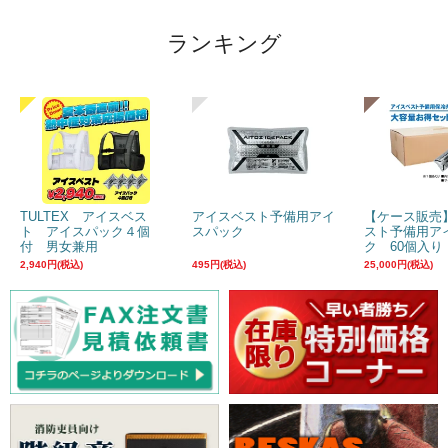
ランキング
TULTEX アイスベス
アイスベスト予備用アイ
【ケース販売
ト アイスパック４個
スパック
スト予備用ア
付 男女兼用
ク 60個入り
2,940円(税込)
495円(税込)
25,000円(税込)