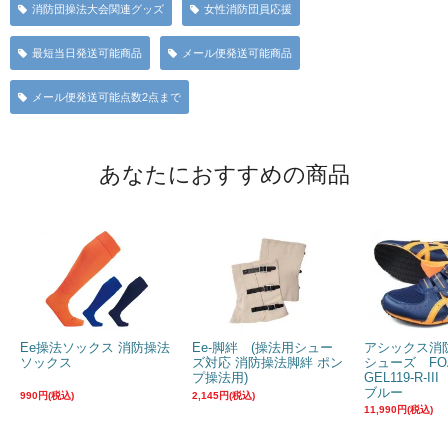
消防団操法大会関連グッズ
女性消防団員応援
最短当日発送可能商品
メール便発送可能商品
メール便発送可能点数2点まで
あなたにおすすめの商品
Ee操法ソックス 消防操法
Ee-脚絆 (操法用シュー
アシックス消
ソックス
ズ対応 消防操法脚絆 ポン
シューズ FO
プ操法用)
GEL119-R-I
ブルー
990円(税込)
2,145円(税込)
11,990円(税込)