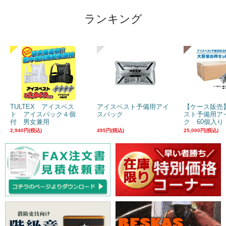
ランキング
TULTEX アイスベス
アイスベスト予備用アイ
【ケース販売
ト アイスパック４個
スパック
スト予備用ア
付 男女兼用
ク 60個入り
2,940円(税込)
495円(税込)
25,000円(税込)