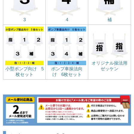
3
4
補
オリジナル操法用
ゼッケン
小型ポンプ向け 5
ポンプ車操法向
枚セット
け 6枚セット