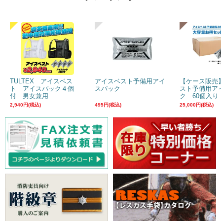
TULTEX アイスベス
アイスベスト予備用アイ
【ケース販売
ト アイスパック４個
スパック
スト予備用ア
付 男女兼用
ク 60個入り
2,940円(税込)
495円(税込)
25,000円(税込)