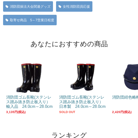
消防団操法大会関連グッズ
女性消防団員応援
取寄せ商品 5～7営業日程度
あなたにおすすめの商品
消防団ゴム長靴(ステンレ
消防団ゴム長靴(ステンレ
消防団紺色略
ス踏み抜き防止板入り）
ス踏み抜き防止板入り）
輸入品 24.0cm～28.0cm
日本製 24.0cm～28.0cm
3,135円(税込)
SOLD OUT
2,420円(税込)
ランキング