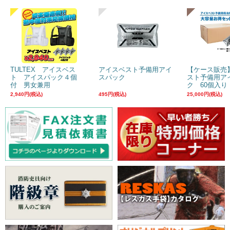
TULTEX アイスベス
アイスベスト予備用アイ
【ケース販売
ト アイスパック４個
スパック
スト予備用ア
付 男女兼用
ク 60個入り
2,940円(税込)
495円(税込)
25,000円(税込)