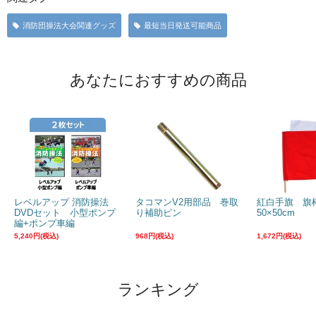
消防団操法大会関連グッズ
最短当日発送可能商品
あなたにおすすめの商品
レベルアップ 消防操法
タコマンV2用部品 巻取
紅白手旗 
DVDセット 小型ポンプ
り補助ピン
50×50cm
編+ポンプ車編
5,240円(税込)
968円(税込)
1,672円(税込)
ランキング