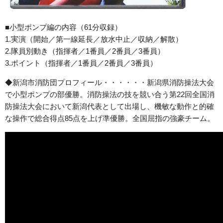
■小型ポンプ編の内容（61分収録）
1.実演（開始／第一線延長／放水中止／収納／解散）
2.隊員別動き（指揮者／1番員／2番員／3番員）
3.ポイント（指揮者／1番員／2番員／3番員）
◆新潟市消防団プロフィール
・・・・・・新潟県消防操法大会
で小型ポンプの部優勝。消防操法の技を競い合う第22回全国消
防操法大会において新潟代表として出場し、機敏な動作と的確
な操作で総合得点85点を上げ準優勝。全国屈指の強豪チーム。