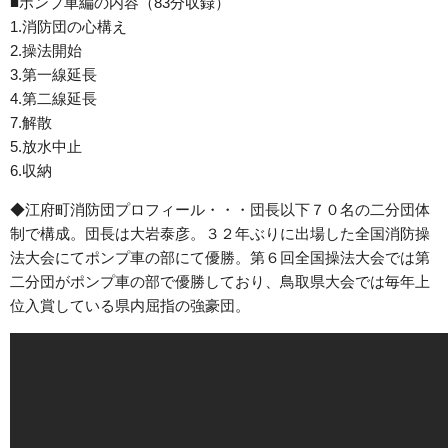
■ポンプ車編の内容（83分収録）
1.消防団の心構え
2.操法開始
3.第一線延長
4.第二線延長
7.解散
5.放水中止
6.収納
◆江府町消防団プロフィール
・・・団長以下７０名の二分団体
制で構成。団長は大岩泰彦。３２年ぶりに出場した全国消防操
法大会にてポンプ車の部にて優勝。第６回全国操法大会では第
二分団がポンプ車の部で優勝しており、鳥取県大会では毎年上
位入賞している県内屈指の強豪団。