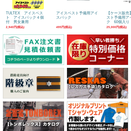
TULTEX アイスベス
アイスベスト予備用アイ
【ケース販売
ト アイスパック４個
スパック
スト予備用ア
付 男女兼用
ク 60個入り
2,940円(税込)
495円(税込)
25,000円(税込)