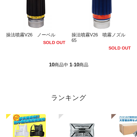
操法噴霧V26 ノーベル
操法噴霧V26 噴霧ノズル
65
SOLD OUT
SOLD OUT
10
1
10
商品中
-
商品
ランキング