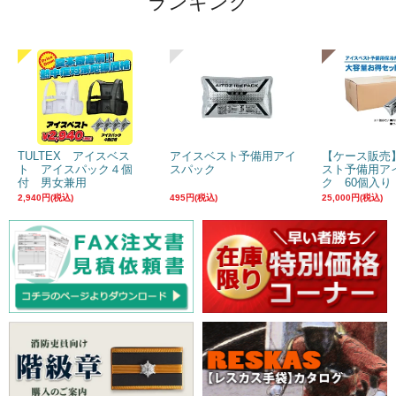
ランキング
TULTEX アイスベス
アイスベスト予備用アイ
【ケース販売
ト アイスパック４個
スパック
スト予備用ア
付 男女兼用
ク 60個入り
2,940円(税込)
495円(税込)
25,000円(税込)