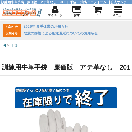
訓練用牛革手袋 廉価版 アテ革なし 201 ｜ 手袋 ｜消防ユニフォーム 【公式オンラインショップ】
マイページ
探す
0
メニュー
2026年 夏季休業のお知らせ
お知らせ
地震の影響による配送遅延についてのお知らせ
お知らせ
手袋
訓練用牛革手袋 廉価版 アテ革なし 201