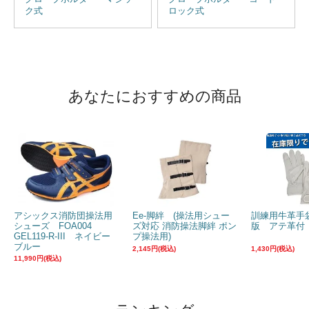
ク式
ロック式
あなたにおすすめの商品
アシックス消防団操法用
Ee-脚絆 (操法用シュー
訓練用牛革手
シューズ FOA004
ズ対応 消防操法脚絆 ポン
版 アテ革付 
GEL119-R-III ネイビー
プ操法用)
ブルー
2,145円(税込)
1,430円(税込)
11,990円(税込)