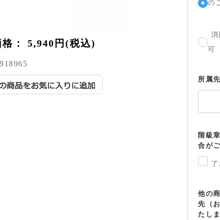
の
消
価格：
5,940円(税込)
可
918965
所属
階級
合が
了
他の
先（
たし