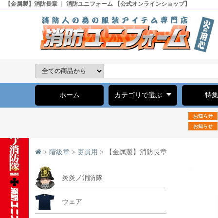
【金属製】消防長章 ｜ 消防ユニフォーム 【公式オンラインショップ】
ホーム
カテゴリで選ぶ
特
お知らせ
お知らせ
>
階級章
>
吏員用
> 【金属製】消防長章
炎炎ノ消防隊
ウェア