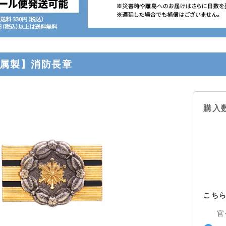
属製】消防長章
購入
こち
官