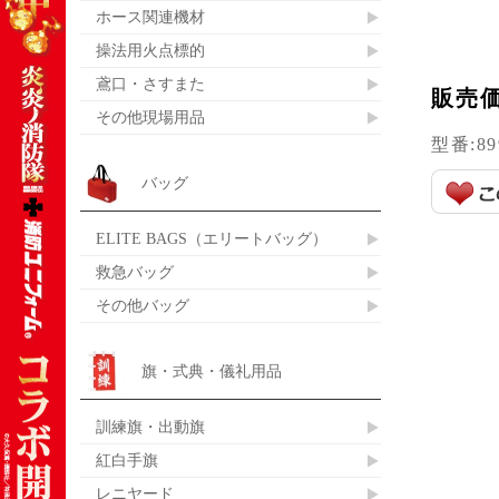
ホース関連機材
操法用火点標的
鳶口・さすまた
販売
その他現場用品
型番:
89
バッグ
ELITE BAGS（エリートバッグ）
救急バッグ
その他バッグ
旗・式典・儀礼用品
訓練旗・出動旗
紅白手旗
レニヤード