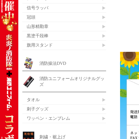
信号ラッパ
冠頭
山形精勤章
黒塗千段棒
旗用スタンド
消防操法DVD
消防ユニフォームオリジナルグッ
ズ
タオル
刺子グッズ
ワッペン・エンブレム
刺繍・裾上げ