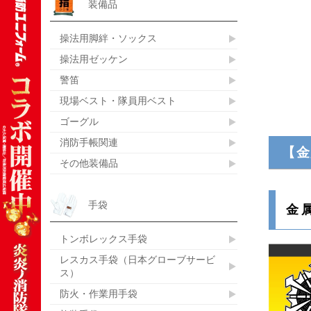
装備品
操法用脚絆・ソックス
操法用ゼッケン
警笛
現場ベスト・隊員用ベスト
ゴーグル
消防手帳関連
【金
その他装備品
手袋
金
トンボレックス手袋
レスカス手袋（日本グローブサービ
ス）
防火・作業用手袋