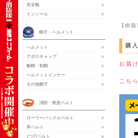
安全靴
インソール
【樹脂
帽子・ヘルメット
購
ヘルメット
アポロキャップ
お届
略帽・制帽
ヘルメットインナー
こちら
その他帽子
消防・救急ベルト
ローラーバックルベルト
革ベルト
2つ穴ベルト