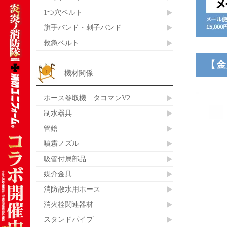
1つ穴ベルト
旗手バンド・刺子バンド
救急ベルト
【金
機材関係
ホース巻取機 タコマンV2
制水器具
管鎗
噴霧ノズル
吸管付属部品
媒介金具
消防散水用ホース
消火栓関連器材
スタンドパイプ