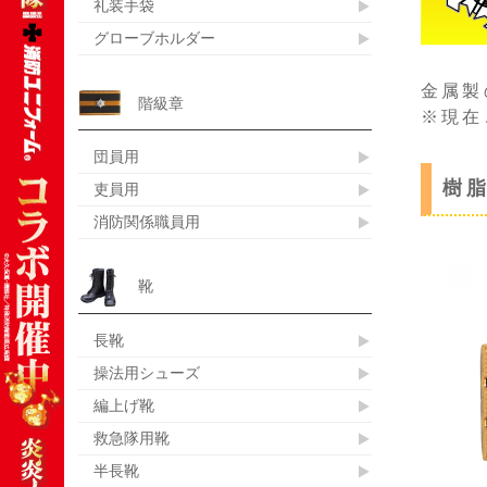
礼装手袋
グローブホルダー
金属製
階級章
※現在
団員用
樹
吏員用
消防関係職員用
靴
長靴
操法用シューズ
編上げ靴
救急隊用靴
半長靴