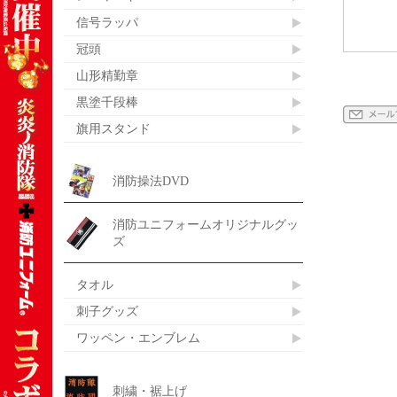
信号ラッパ
冠頭
山形精勤章
黒塗千段棒
旗用スタンド
消防操法DVD
消防ユニフォームオリジナルグッ
ズ
タオル
刺子グッズ
ワッペン・エンブレム
刺繍・裾上げ