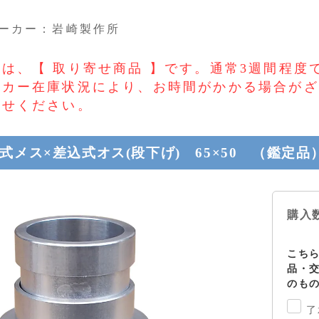
ーカー：岩崎製作所
は、【 取り寄せ商品 】です。通常3週間程度
ーカー在庫状況により、お時間がかかる場合がざ
わせください。
式メス×差込式オス(段下げ) 65×50 （鑑定品
購入
こち
品・
のも
了