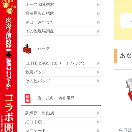
ホース関連機材
操法用火点標的
鳶口・さすまた
その他現場用品
バッグ
あ
ELITE BAGS（エリートバッグ）
救急バッグ
その他バッグ
旗・式典・儀礼用品
訓練旗・出動旗
紅白手旗
双口接
レニヤード