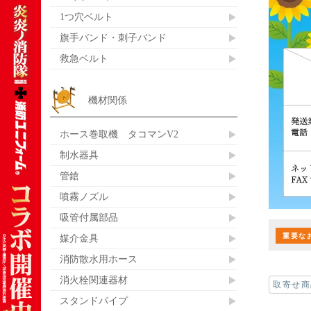
1つ穴ベルト
旗手バンド・刺子バンド
救急ベルト
機材関係
ホース巻取機 タコマンV2
制水器具
管鎗
噴霧ノズル
吸管付属部品
重要な
媒介金具
消防散水用ホース
消火栓関連器材
取寄せ商
スタンドパイプ