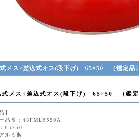
式メス×差込式オス(段下げ) 65×50 （鑑定品
込式メス×差込式オス(段下げ) 65×50 （鑑
品】
ー品番：43FML6550A
65×50
アルミ製