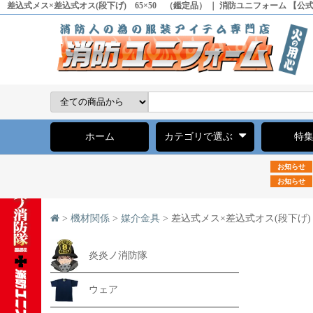
差込式メス×差込式オス(段下げ) 65×50 （鑑定品） ｜ 消防ユニフォーム 【
ホーム
カテゴリで選ぶ
特
お知らせ
お知らせ
>
機材関係
>
媒介金具
> 差込式メス×差込式オス(段下げ)
炎炎ノ消防隊
ウェア