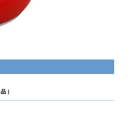
）
定品）