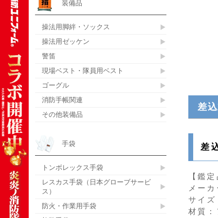
装備品
操法用脚絆・ソックス
操法用ゼッケン
警笛
現場ベスト・隊員用ベスト
ゴーグル
消防手帳関連
差込
その他装備品
手袋
差
トンボレックス手袋
【鑑定
レスカス手袋（日本グローブサービ
メーカ
ス）
サイズ：
防火・作業用手袋
材質：