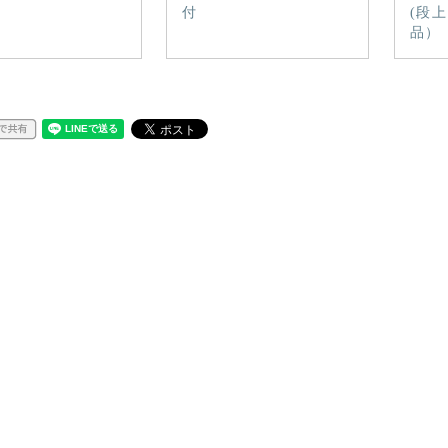
付
(段上
品）