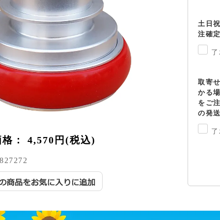
土日
注確
了
取寄
かる
をご
の発
了
価格：
4,570円(税込)
827272