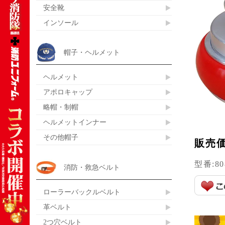
安全靴
インソール
帽子・ヘルメット
ヘルメット
アポロキャップ
略帽・制帽
ヘルメットインナー
その他帽子
販売
型番:
80
消防・救急ベルト
ローラーバックルベルト
革ベルト
2つ穴ベルト