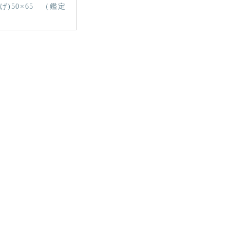
げ)50×65 （鑑定