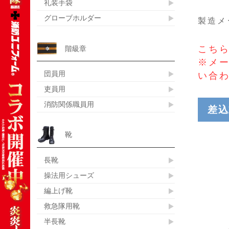
礼装手袋
グローブホルダー
製造メ
こちら
階級章
※メ
団員用
い合
吏員用
消防関係職員用
差込
靴
長靴
操法用シューズ
編上げ靴
救急隊用靴
半長靴