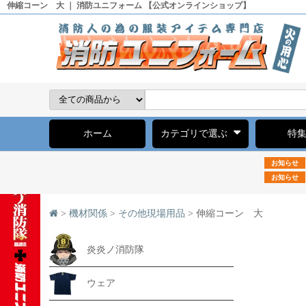
伸縮コーン 大 ｜ 消防ユニフォーム 【公式オンラインショップ】
ホーム
カテゴリで選ぶ
特
お知らせ
お知らせ
>
機材関係
>
その他現場用品
> 伸縮コーン 大
炎炎ノ消防隊
ウェア