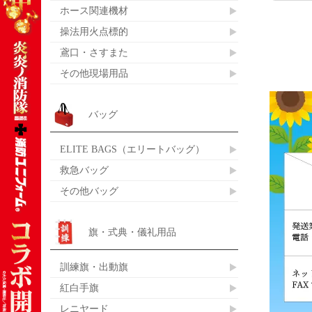
ホース関連機材
操法用火点標的
鳶口・さすまた
その他現場用品
バッグ
ELITE BAGS（エリートバッグ）
救急バッグ
その他バッグ
旗・式典・儀礼用品
訓練旗・出動旗
紅白手旗
レニヤード