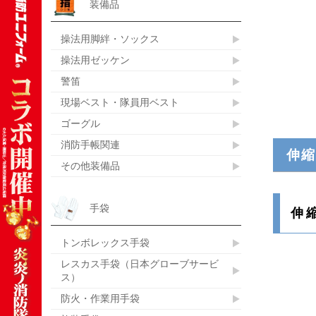
装備品
操法用脚絆・ソックス
操法用ゼッケン
警笛
現場ベスト・隊員用ベスト
ゴーグル
消防手帳関連
伸縮
その他装備品
手袋
伸
トンボレックス手袋
レスカス手袋（日本グローブサービ
ス）
防火・作業用手袋