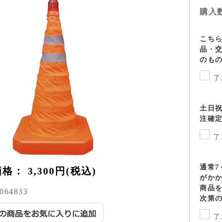
購入
こち
品・
のも
了
土日
注確
了
通常7
価格：
3,300円(税込)
がか
商品
064833
次第
了