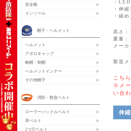
・LE
安全靴
・伸縮
インソール
・縮め
帽子・ヘルメット
高さ：7
重量：1
ヘルメット
メーカ
アポロキャップ
製造メ
略帽・制帽
ヘルメットインナー
こちら
その他帽子
※メ
い合
消防・救急ベルト
伸縮
ローラーバックルベルト
革ベルト
2つ穴ベルト