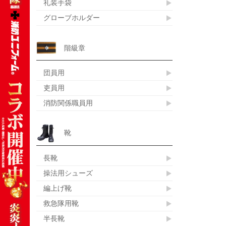
礼装手袋
グローブホルダー
階級章
団員用
吏員用
消防関係職員用
靴
長靴
操法用シューズ
編上げ靴
救急隊用靴
半長靴