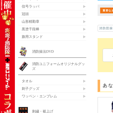
信号ラッパ
重要な
冠頭
山形精勤章
消防団操
黒塗千段棒
旗用スタンド
消防操法DVD
消防ユニフォームオリジナルグッ
ズ
タオル
あ
刺子グッズ
ワッペン・エンブレム
刺繍・裾上げ