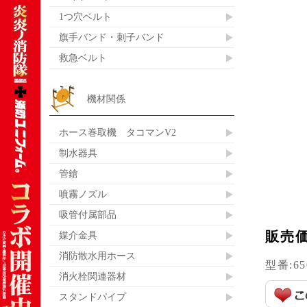
1つ穴ベルト
旗手バンド・刺子バンド
救急ベルト
機材関係
ホース巻取機 タコマンV2
制水器具
管鎗
噴霧ノズル
吸管付属部品
販売
媒介金具
消防散水用ホース
型番:
65
消火栓関連器材
スタンドパイプ