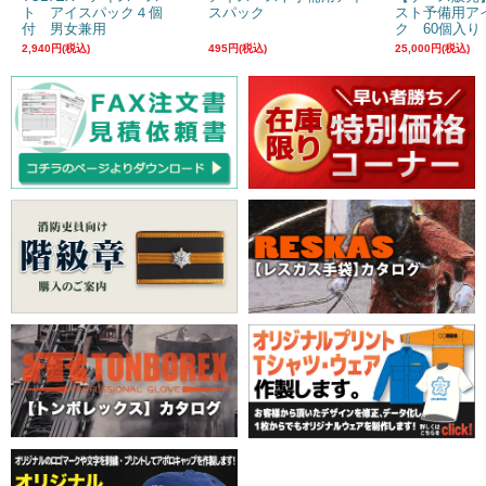
ト アイスパック４個
スパック
スト予備用ア
付 男女兼用
ク 60個入り
2,940円(税込)
495円(税込)
25,000円(税込)