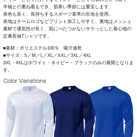
半袖との重ね着もでき、肌寒い季節には重宝します。
発色も良く、長持ちするスポーツ基準の生地を使用。
表地はチームロゴなどプリント加工しやすく、裏地はメッシュ
素材で通気性が良く、肌にべたつかないサラっとした着心地の
定番長袖Tシャツです。
■素材：
ポリエステル100％ 吸汗速乾
■サイズ：
S／M／L／XL／XXL／3XL／4XL
3XL・4XLはホワイト・ネイビー・ブラックのみの展開となりま
す。