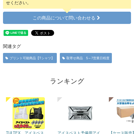
せください。
この商品について問い合わせる
関連タグ
プリント可能商品【Tシャツ】
取寄せ商品 5～7営業日程度
ランキング
TULTEX アイスベス
アイスベスト予備用アイ
【ケース販売