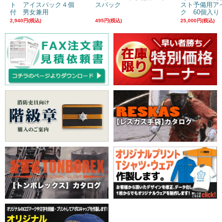
ト アイスパック４個
スパック
スト予備用ア
付 男女兼用
ク 60個入り
2,940円(税込)
495円(税込)
25,000円(税込)