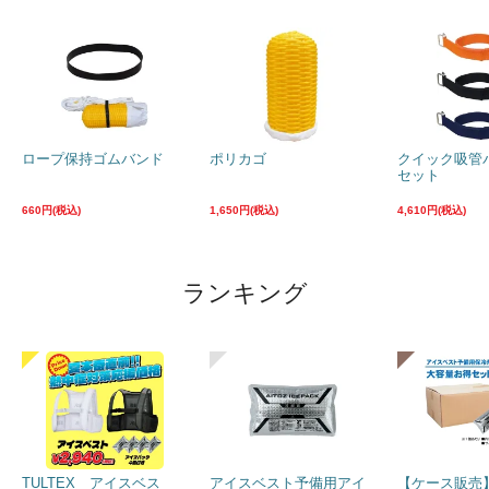
ロープ保持ゴムバンド
ポリカゴ
クイック吸管
セット
660円(税込)
1,650円(税込)
4,610円(税込)
ランキング
TULTEX アイスベス
アイスベスト予備用アイ
【ケース販売