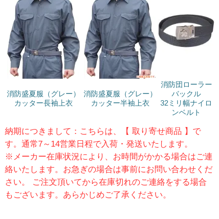
消防団ローラー
消防盛夏服（グレー）
消防盛夏服（グレー）
バックル
カッター長袖上衣
カッター半袖上衣
32ミリ幅ナイロ
ンベルト
納期につきまして：こちらは、【 取り寄せ商品 】で
す。通常7～14営業日程で入荷・発送いたします。
※メーカー在庫状況により、お時間がかかる場合はご連
絡いたします。お急ぎの場合は事前にお問い合わせくだ
さい。 ご注文頂いてから在庫切れのご連絡をする場合
もございます。あらかじめご了承ください。