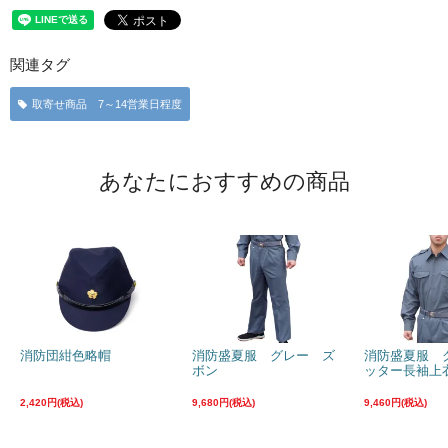
関連タグ
取寄せ商品 7～14営業日程度
あなたにおすすめの商品
消防団紺色略帽
消防盛夏服 グレー ズ
消防盛夏服 
ボン
ッター長袖上
2,420円(税込)
9,680円(税込)
9,460円(税込)