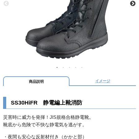
イメージ
商品説明
SS30HiFR 静電編上靴消防
災害時に威力を発揮！JIS規格合格静電靴。
靴底から危険で不快な静電気を逃がす。
・夜間も安心な反射材付き（かかと部）