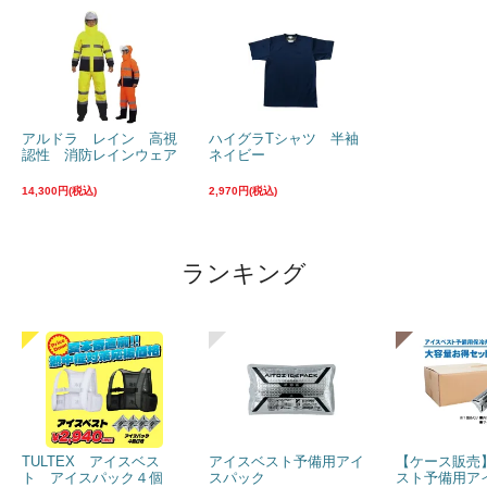
アルドラ レイン 高視
ハイグラTシャツ 半袖
認性 消防レインウェア
ネイビー
14,300円(税込)
2,970円(税込)
ランキング
TULTEX アイスベス
アイスベスト予備用アイ
【ケース販売
ト アイスパック４個
スパック
スト予備用ア