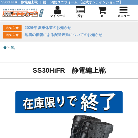
SS30HiFR 静電編上靴 ｜ 靴 ｜消防ユニフォーム 【公式オンラインショップ】
マイページ
探す
0
メニュー
2026年 夏季休業のお知らせ
お知らせ
地震の影響による配送遅延についてのお知らせ
お知らせ
靴
SS30HiFR 静電編上靴