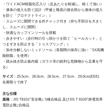
・ワイドACM樹脂先芯入り（足あたりを軽減し、軽くて強い）
・液体の侵入を防ぐ設計（甲被と靴底の接合部から液体の侵入
を防ぐ「プロテクトライン」）
・スムーズに開閉できる外チャック付き（持ち手部分を大きく
し、スムーズに開閉）
・快適なカップインソールを搭載
・歩きやすい（歩行時の引っ掛かりを防ぐ「ヒールカット」と
つまずきを防止する「トゥスプリング」）
・加水分解しないミッドソール（長期間の保存に強い「SX高機
能樹脂」を使用）
・踏み抜き防止板内蔵（ガラス等の鋭利な危険物から足裏を守
る）
サイズ
：25.5cm、26.0cm、26.5cm、27.5cm、29.0cm(EEE)
在庫限りで終了
主な仕様
規格
：JIS T8101｢安全靴｣ S種合格品 及びJIS T 8103｢静電気帯
電防止靴｣合格品