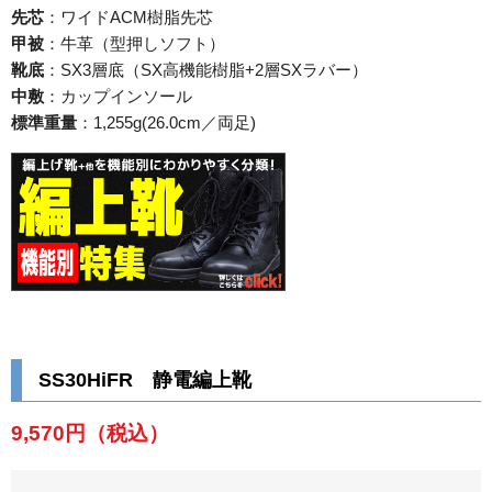
先芯
：ワイドACM樹脂先芯
甲被
：牛革（型押しソフト）
靴底
：SX3層底（SX高機能樹脂+2層SXラバー）
中敷
：カップインソール
標準重量
：1,255g(26.0cm／両足)
SS30HiFR 静電編上靴
9,570円
（税込）