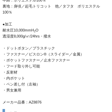
中綿：ポリエステル100％
裏地：身頃／起毛トリコット 他／タフタ ポリエステル
100％
●加工
耐水圧10,000mmH
O
2
透湿度8,000g/㎡/24hrs・撥水
・ドットボタン／プラスチック
・ファスナー／ビスロン®（スライダー／金属）
・ポケットファスナー／止水ファスナー
・フード取り外し可能
・反射材
・内ポケット
・ペン差し付（左袖）
・男女兼用
メーカー品番：AZ8876