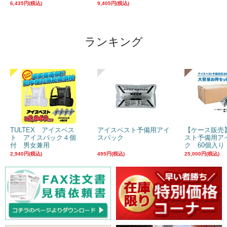
6,435円(税込)
9,405円(税込)
ランキング
TULTEX アイスベス
アイスベスト予備用アイ
【ケース販売
ト アイスパック４個
スパック
スト予備用ア
付 男女兼用
ク 60個入り
2,940円(税込)
495円(税込)
25,000円(税込)