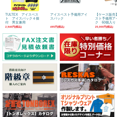
TULTEX アイスベス
アイスベスト予備用アイ
【ケース販売
ト アイスパック４個
スパック
スト予備用ア
付 男女兼用
ク 60個入り
2,940円(税込)
495円(税込)
25,000円(税込)