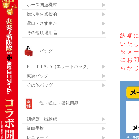
ホース関連機材
操法用火点標的
鳶口・さすまた
その他現場用品
納期に
いた
バッグ
※メ
にお
ELITE BAGS（エリートバッグ）
らか
救急バッグ
その他バッグ
旗・式典・儀礼用品
訓練旗・出動旗
紅白手旗
レニヤード