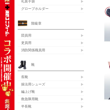
礼装手袋
グローブホルダー
階級章
団員用
吏員用
消防関係職員用
靴
長靴
操法用シューズ
編上げ靴
救急隊用靴
半長靴