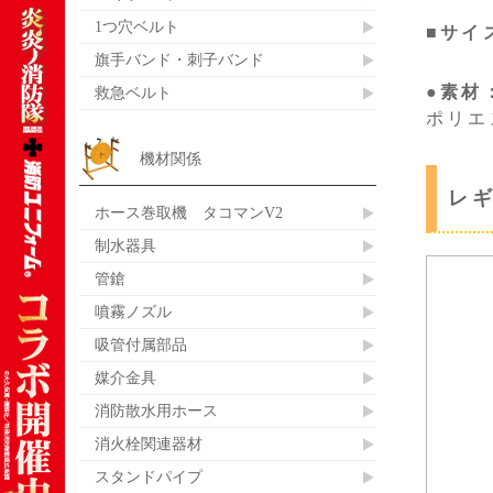
1つ穴ベルト
■サイズ
旗手バンド・刺子バンド
●素材
救急ベルト
ポリエ
機材関係
レ
ホース巻取機 タコマンV2
制水器具
管鎗
噴霧ノズル
吸管付属部品
媒介金具
消防散水用ホース
消火栓関連器材
スタンドパイプ