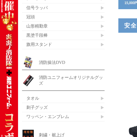
信号ラッパ
冠頭
安全
山形精勤章
黒塗千段棒
旗用スタンド
消防操法DVD
消防ユニフォームオリジナルグッ
ズ
タオル
刺子グッズ
ワッペン・エンブレム
刺繍・裾上げ