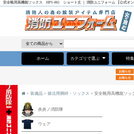
安全靴用高機能ソックス HPS-002 ショート丈 ｜ 消防ユニフォーム 【公式オ
ホーム
カテゴリで選ぶ
特
お知らせ
お知らせ
>
装備品
>
操法用脚絆・ソックス
> 安全靴用高機能ソック
炎炎ノ消防隊
ウェア