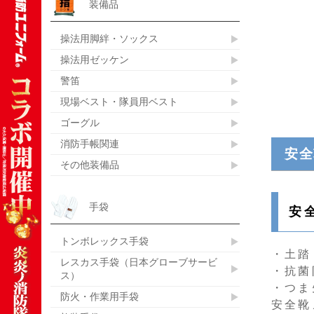
装備品
操法用脚絆・ソックス
操法用ゼッケン
警笛
現場ベスト・隊員用ベスト
ゴーグル
消防手帳関連
安全
その他装備品
手袋
安
トンボレックス手袋
・土踏
レスカス手袋（日本グローブサービ
・抗菌
ス）
・つま
防火・作業用手袋
安全靴