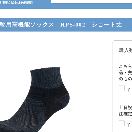
靴用高機能ソックス HPS-002 ショート丈
購入
こち
品・
のも
了
土日
注確
了