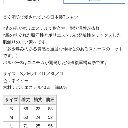
長く消防で愛されている日本製Tシャツ
○糸の芯がポリエステルで耐久性、耐洗濯性が抜群
○綿のすぐれた吸汗性とポリエステルの発散性をミックスした
肌触りのよい素材です。
（多少厚みのある質感と適度な伸縮性のあるスムースのニット
です。）
パルパー®はユニチカが開発した特殊複重構造糸です。
サイズ：S／M／L／LL／3L／4L
色：ネイビー
素材：ポリエステル40％ 綿60%
サイズ
着丈
袖丈
胸囲
S
66
23
88
M
69
24
92
L
71
25
96