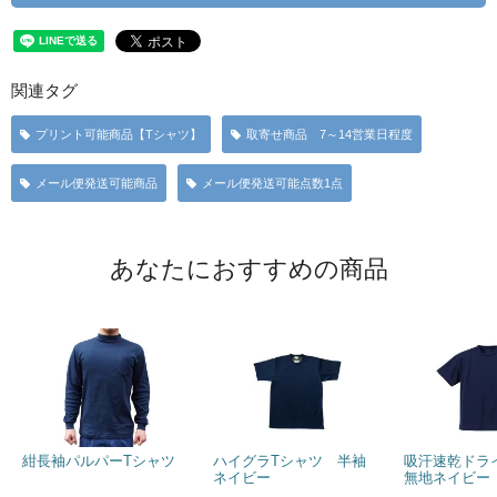
関連タグ
プリント可能商品【Tシャツ】
取寄せ商品 7～14営業日程度
メール便発送可能商品
メール便発送可能点数1点
あなたにおすすめの商品
紺長袖パルパーTシャツ
ハイグラTシャツ 半袖
吸汗速乾ドラ
ネイビー
無地ネイビー