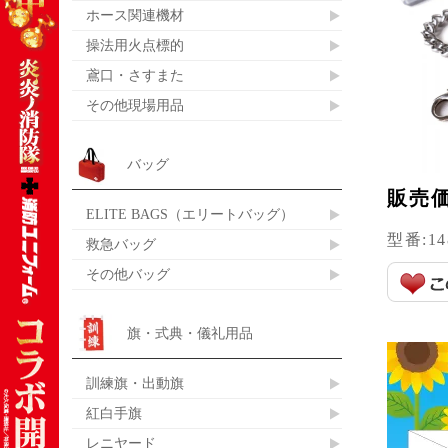
ホース関連機材
操法用火点標的
鳶口・さすまた
その他現場用品
バッグ
販売
ELITE BAGS（エリートバッグ）
型番:
14
救急バッグ
その他バッグ
旗・式典・儀礼用品
訓練旗・出動旗
紅白手旗
レニヤード