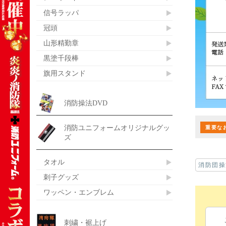
信号ラッパ
冠頭
山形精勤章
黒塗千段棒
旗用スタンド
消防操法DVD
消防ユニフォームオリジナルグッ
重要な
ズ
タオル
消防団操
刺子グッズ
ワッペン・エンブレム
刺繍・裾上げ