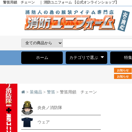
警笛用鎖 チェーン ｜ 消防ユニフォーム 【公式オンラインショップ】
ホーム
カテゴリで選ぶ
特
お知らせ
お知らせ
>
装備品
>
警笛
> 警笛用鎖 チェーン
炎炎ノ消防隊
ウェア