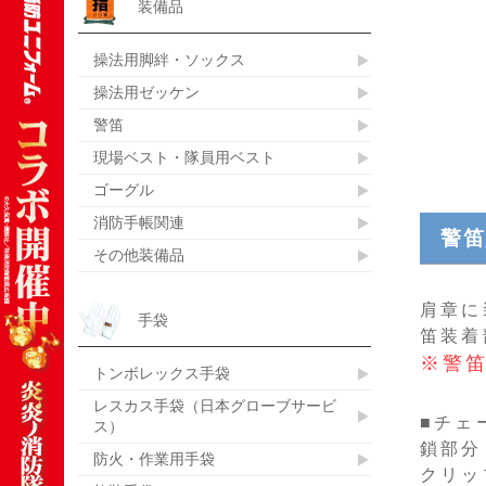
装備品
操法用脚絆・ソックス
操法用ゼッケン
警笛
現場ベスト・隊員用ベスト
ゴーグル
消防手帳関連
警
その他装備品
肩章に
手袋
笛装着
※警
トンボレックス手袋
レスカス手袋（日本グローブサービ
■チェ
ス）
鎖部分
防火・作業用手袋
クリッ