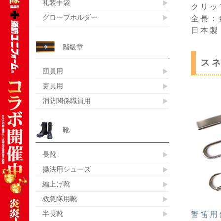
礼装手袋
クリッ
グローブホルダー
全長：
日本製
階級章
ス
団員用
吏員用
消防関係職員用
靴
長靴
操法用シューズ
編上げ靴
救急隊用靴
半長靴
警笛用