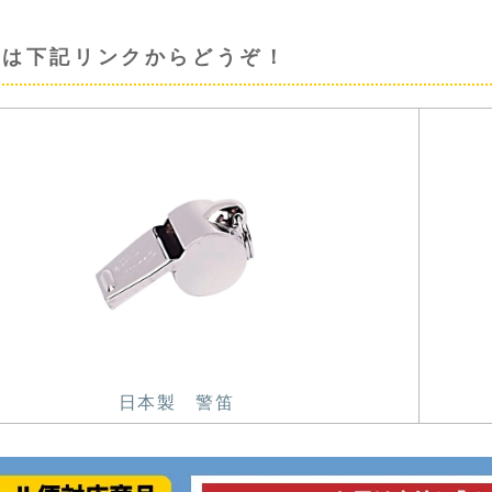
笛は下記リンクからどうぞ！
日本製 警笛