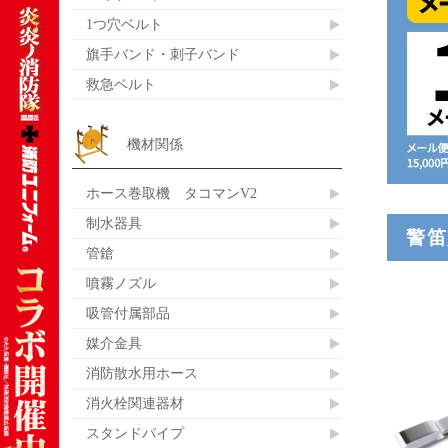
1つ穴ベルト
旗手バンド・刺子バンド
救急ベルト
機材関係
ホース巻取機 タコマンV2
制水器具
警
管鎗
噴霧ノズル
吸管付属部品
媒介金具
消防散水用ホース
消火栓関連器材
スタンドパイプ