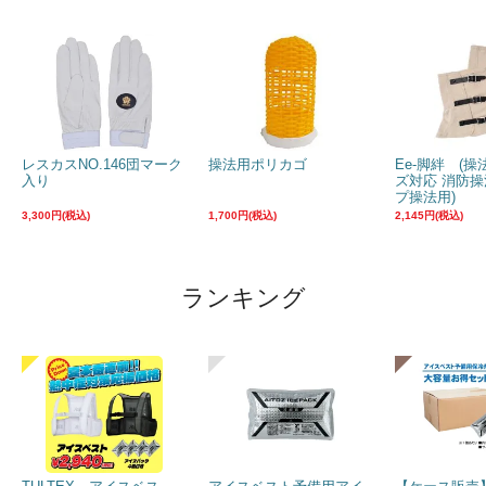
レスカスNO.146団マーク
操法用ポリカゴ
Ee-脚絆 (
入り
ズ対応 消防操
プ操法用)
3,300円(税込)
1,700円(税込)
2,145円(税込)
ランキング