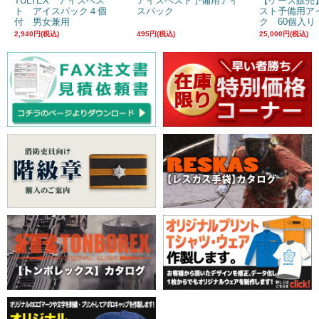
TULTEX アイスベス
アイスベスト予備用アイ
【ケース販売
ト アイスパック４個
スパック
スト予備用ア
付 男女兼用
ク 60個入り
2,940円(税込)
495円(税込)
25,000円(税込)