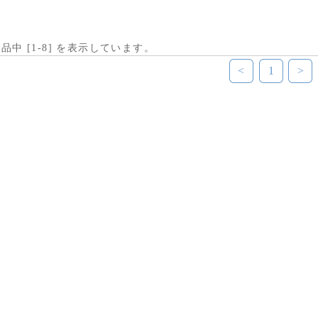
商品中 [
1
-
8
] を表示しています。
<
1
>