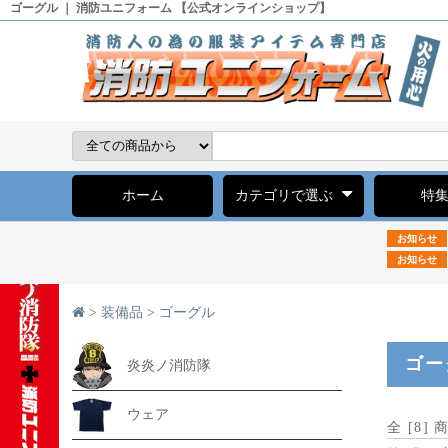
ゴーグル ｜ 消防ユニフォーム 【公式オンラインショップ】
ホーム
カテゴリで選ぶ
特
お知らせ
お知らせ
>
装備品
>
ゴーグル
ゴー
炎炎ノ消防隊
ウェア
全 [
8
] 