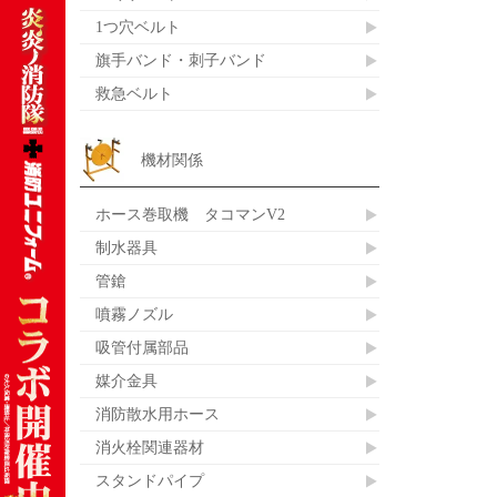
1つ穴ベルト
旗手バンド・刺子バンド
救急ベルト
機材関係
ホース巻取機 タコマンV2
制水器具
管鎗
噴霧ノズル
吸管付属部品
媒介金具
消防散水用ホース
消火栓関連器材
スタンドパイプ