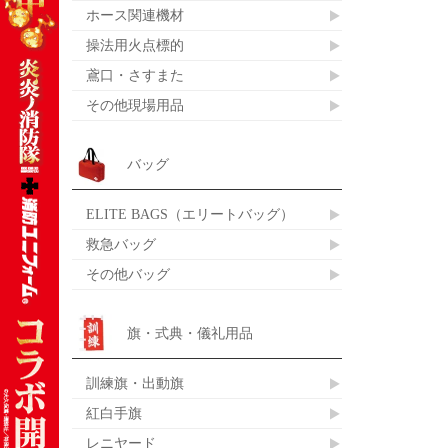
ホース関連機材
操法用火点標的
鳶口・さすまた
その他現場用品
バッグ
ELITE BAGS（エリートバッグ）
救急バッグ
その他バッグ
旗・式典・儀礼用品
訓練旗・出動旗
紅白手旗
レニヤード