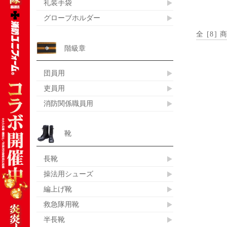
礼装手袋
グローブホルダー
全 [
8
] 
階級章
団員用
吏員用
消防関係職員用
靴
長靴
操法用シューズ
編上げ靴
救急隊用靴
半長靴