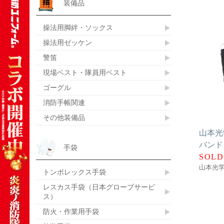
装備品
操法用脚絆・ソックス
操法用ゼッケン
警笛
現場ベスト・隊員用ベスト
ゴーグル
消防手帳関連
その他装備品
山本光
バン
手袋
SOLD
山本光
トンボレックス手袋
レスカス手袋（日本グローブサービ
ス）
防火・作業用手袋