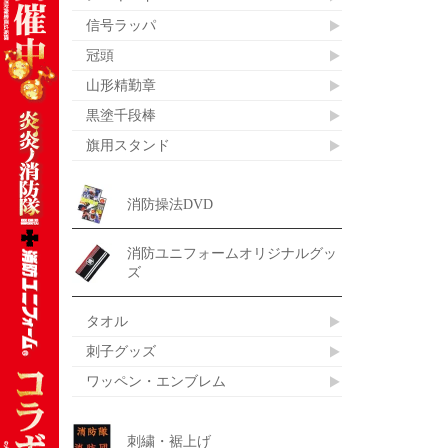
信号ラッパ
冠頭
山形精勤章
黒塗千段棒
旗用スタンド
消防操法DVD
消防ユニフォームオリジナルグッ
ズ
タオル
刺子グッズ
ワッペン・エンブレム
刺繍・裾上げ