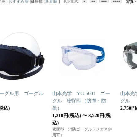
表示形式:
変更
[
おすすめ順
|
価格順
|
新着順
]
■
■■
■■■
■■■■
ーグル用 ゴーグル
山本光学 YG-5601 ゴー
山本光学
ー
グル 密閉型（防塵・防
グル
(税込)
曇）
2,750
1,210円(税込) 〜 3,520円(税
込)
密閉型 消防ゴーグル（メガネ併
用可）