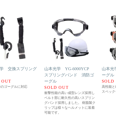
学 交換スプリング
山本光学 YG-6000YCP
山本光学
ド
スプリングバンド 消防ゴ
ーグル
 OUT
ーグル
SOLD
学のゴーグルに対応
高性能と
SOLD OUT
スペック
衝撃性能の高い成型レンズ採用し
ベルト部に耐久性の高いスプリン
グバンド採用しました。 樹脂製ク
リップは様々なヘルメットに装着
可能です。