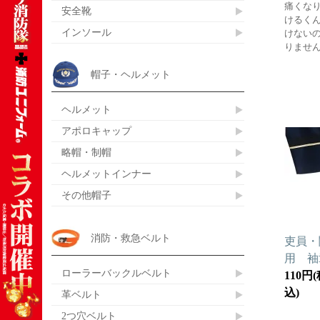
痛くな
安全靴
けるく
インソール
けない
りませ
帽子・ヘルメット
ヘルメット
アポロキャップ
略帽・制帽
ヘルメットインナー
その他帽子
消防・救急ベルト
吏員・
用 袖
ローラーバックルベルト
110円(
込)
革ベルト
2つ穴ベルト