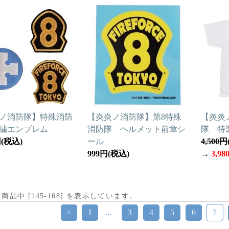
ノ消防隊】特殊消防
【炎炎ノ消防隊】第8特殊
【炎炎
繍エンブレム
消防隊 ヘルメット前章シ
隊 特
円(税込)
ール
4,500
999円(税込)
→
3,9
] 商品中 [
145
-
168
] を表示しています。
<
1
...
3
4
5
6
7