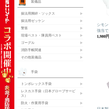
装備品
操法用脚絆・ソックス
操法用ゼッケン
シモン 
警笛
強当て
現場ベスト・隊員用ベスト
1,980
ゴーグル
消防手帳関連
その他装備品
手袋
トンボレックス手袋
レスカス手袋（日本グローブサービ
ス）
防火・作業用手袋
日本製