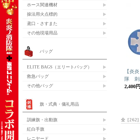
ホース関連機材
操法用火点標的
鳶口・さすまた
その他現場用品
バッグ
ELITE BAGS（エリートバッグ）
【炎炎
救急バッグ
隊 刺
その他バッグ
2,400
旗・式典・儀礼用品
訓練旗・出動旗
全 [
262
紅白手旗
レニヤード