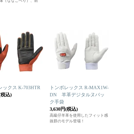
縁（ななこべり）、前
ックス K-703HTR
トンボレックス R-MAX1W-
円(税込)
DN 羊革デジタルヌバッ
ク手袋
3,630円(税込)
高級仔羊革を使用したフィット感
抜群のモデル登場！