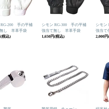
RG-200 手の平補
シモン RG-300 手の平補
シモン 
無し 羊革手袋
強当て無し 羊革手袋
強当て
円(税込)
1,650円(税込)
2,000
 警笛
警笛用鎖 チェーン
紺半袖