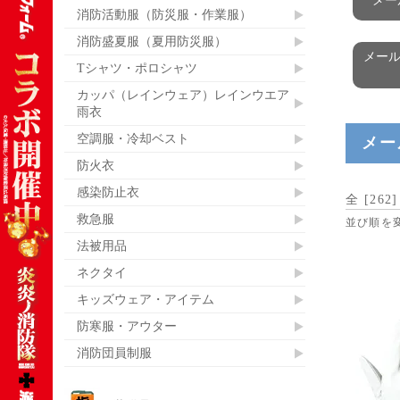
メー
消防活動服（防災服・作業服）
消防盛夏服（夏用防災服）
メール
Tシャツ・ポロシャツ
カッパ（レインウェア）レインウエア
雨衣
空調服・冷却ベスト
メー
防火衣
感染防止衣
全 [
262
救急服
並び順を
法被用品
ネクタイ
キッズウェア・アイテム
防寒服・アウター
消防団員制服