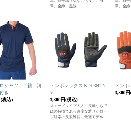
章、斜子縁（ななこべり）、前
章、斜子
章、金線、黒線
章、金線
ロシャツ 半袖 消
トンボレックス K-703HTN
トンボレ
付き
V
3,300
円(税込)
3,300円(税込)
スエードタイプの人工皮革ならで
はの特徴である適度な滑りがロー
プ結索の反復練習に最適モデル！