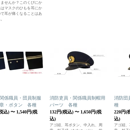
りませんか？このくびにか
んはマスクのひもを耳にか
ので耳が痛くなることはあ
ん。
関係職員・団員制服
消防吏員・関係職員制帽用
消防団
章・ボタン 各種
パーツ 各種
種
税込) 〜 1,540円(税
132円(税込) 〜 1,650円(税
220円(
込)
込)
アゴ紐、耳ボタン、中入れ、周
アゴ紐、