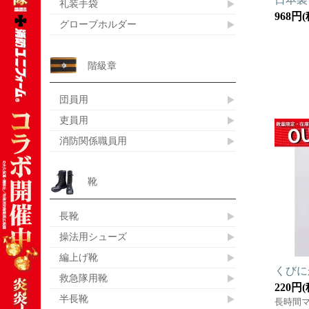
礼装手袋
968円
グローブホルダー
階級章
団員用
吏員用
消防関係職員用
靴
長靴
操法用シューズ
編上げ靴
くびに
救急隊用靴
220円
半長靴
長時間