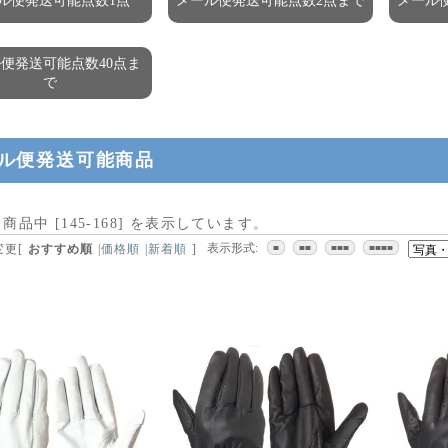
ル便発送可能点数1点
メール便発送可能点数2点まで
メール
便発送可能点数40点ま
で
ル便発送可能商品
] 商品中 [
145
-
168
] を表示しています。
表示形式:
変更
[
おすすめ順
|
価格順
|
新着順
]
■
■■
■■■
■■■■