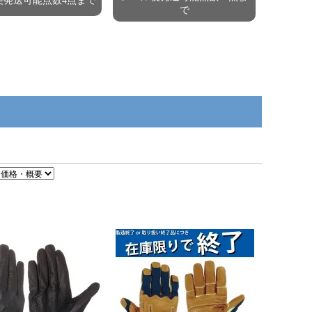
便発送可能点数4点まで
で