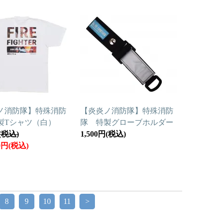
ノ消防隊】特殊消防
【炎炎ノ消防隊】特殊消防
製Tシャツ（白）
隊 特製グローブホルダー
円(税込)
1,500円(税込)
80円(税込)
8
9
10
11
>