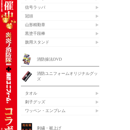
信号ラッパ
冠頭
山形精勤章
黒塗千段棒
旗用スタンド
消防操法DVD
消防ユニフォームオリジナルグッ
ズ
タオル
刺子グッズ
ワッペン・エンブレム
刺繍・裾上げ