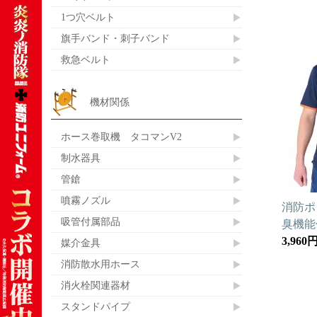
1つ穴ベルト
旗手バンド・刺子バンド
救急ベルト
機材関係
ホース巻取機 タコマンV2
制水器具
管鎗
噴霧ノズル
消防ポ
吸管付属部品
臭機能
3,960
媒介金具
消防散水用ホース
消火栓関連器材
スタンドパイプ