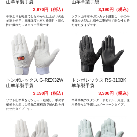
山羊革製手袋
山羊革製手袋
2,970円
（税込）
3,190円
（税込）
牛革よりも軽量でしなやかな仕上がりの山
ソフト山羊革をガンカット縫製し、手の平
羊革を使用。摩耗強度も有り作業性・耐久
補強を大型にし指先二重補強で耐久性を持
性に優れたレスキュー手袋です。
たせたタイプです。
トンボレックス G-REX32W
トンボレックス RS-310BK
山羊革製手袋
羊革製手袋
3,190円
（税込）
3,300円
（税込）
ソフト山羊革をガンカット縫製し、手の平
羊革手袋のスタンダードモデル。用途、使
補強を大型にし指先二重補強で耐久性を持
用条件など考慮したノーマークタイプ。
たせたタイプです。