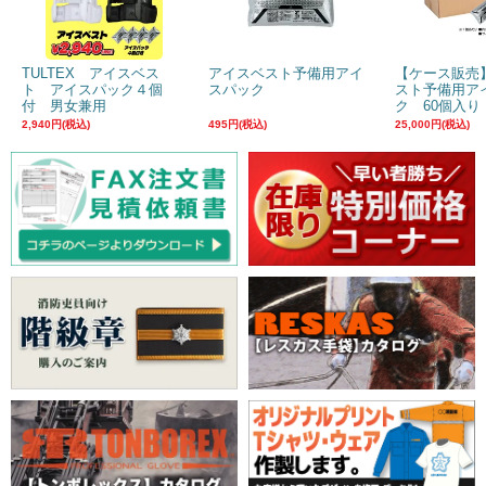
TULTEX アイスベス
アイスベスト予備用アイ
【ケース販売
ト アイスパック４個
スパック
スト予備用ア
付 男女兼用
ク 60個入り
2,940円(税込)
495円(税込)
25,000円(税込)