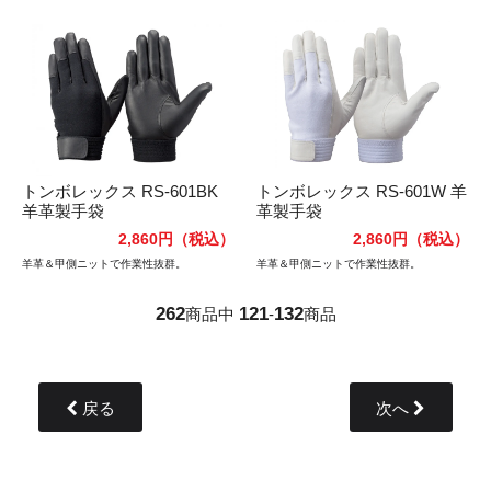
トンボレックス RS-601BK
トンボレックス RS-601W 羊
羊革製手袋
革製手袋
2,860円
（税込）
2,860円
（税込）
羊革＆甲側ニットで作業性抜群。
羊革＆甲側ニットで作業性抜群。
262
121
132
商品中
-
商品
戻る
次へ