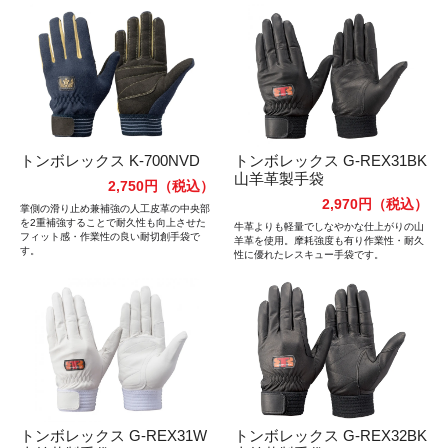
トンボレックス K-700NVD
トンボレックス G-REX31BK
山羊革製手袋
2,750円
（税込）
2,970円
（税込）
掌側の滑り止め兼補強の人工皮革の中央部
を2重補強することで耐久性も向上させた
牛革よりも軽量でしなやかな仕上がりの山
フィット感・作業性の良い耐切創手袋で
羊革を使用。摩耗強度も有り作業性・耐久
す。
性に優れたレスキュー手袋です。
トンボレックス G-REX31W
トンボレックス G-REX32BK