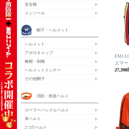
安全靴
インソール
帽子・ヘルメット
ヘルメット
アポロキャップ
EM13
略帽・制帽
エマー
27,39
ヘルメットインナー
その他帽子
消防・救急ベルト
ローラーバックルベルト
革ベルト
2つ穴ベルト