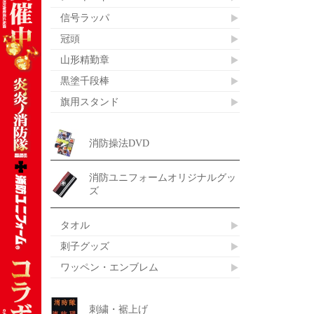
信号ラッパ
冠頭
山形精勤章
黒塗千段棒
旗用スタンド
消防操法DVD
消防ユニフォームオリジナルグッ
ズ
タオル
刺子グッズ
ワッペン・エンブレム
刺繍・裾上げ