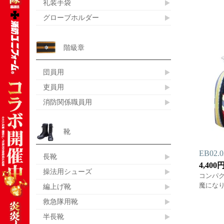
礼装手袋
グローブホルダー
階級章
団員用
吏員用
消防関係職員用
靴
EB02
長靴
4,400
操法用シューズ
コンパ
魔にな
編上げ靴
救急隊用靴
半長靴