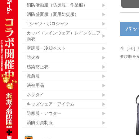
消防活動服（防災服・作業服）
消防盛夏服（夏用防災服）
Tシャツ・ポロシャツ
バッ
カッパ（レインウェア）レインウエア
雨衣
空調服・冷却ベスト
全 [
30
]
並び順を
防火衣
感染防止衣
救急服
法被用品
ネクタイ
キッズウェア・アイテム
防寒服・アウター
消防団員制服