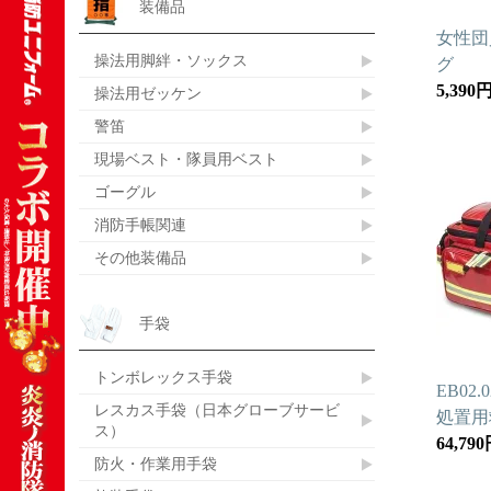
装備品
女性団
操法用脚絆・ソックス
グ
5,390
操法用ゼッケン
警笛
現場ベスト・隊員用ベスト
ゴーグル
消防手帳関連
その他装備品
手袋
トンボレックス手袋
EB02
レスカス手袋（日本グローブサービ
処置用
ス）
64,79
防火・作業用手袋