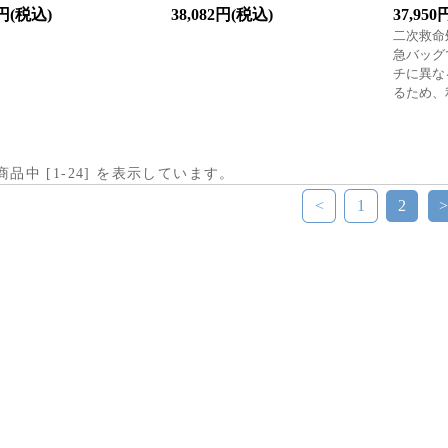
0円(税込)
38,082円(税込)
37,95
二次救命
急バッグ
チに異な
るため、
 商品中 [
1
-
24
] を表示しています。
<
1
2