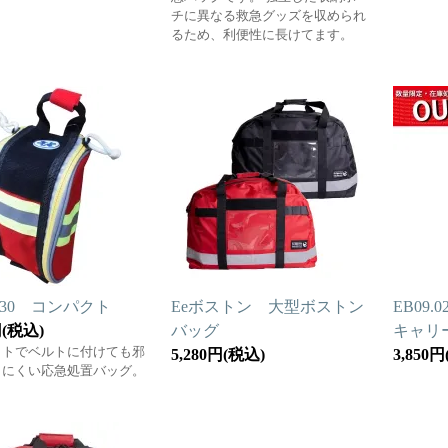
チに異なる救急グッズを収められ
るため、利便性に長けてます。
.030 コンパクト
Eeボストン 大型ボストン
EB09
円(税込)
バッグ
キャリ
クトでベルトに付けても邪
5,280円(税込)
3,850
りにくい応急処置バッグ。