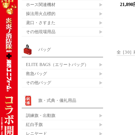
21,89
ホース関連機材
操法用火点標的
鳶口・さすまた
その他現場用品
バッグ
全 [
30
]
ELITE BAGS（エリートバッグ）
救急バッグ
その他バッグ
旗・式典・儀礼用品
訓練旗・出動旗
紅白手旗
レニヤード