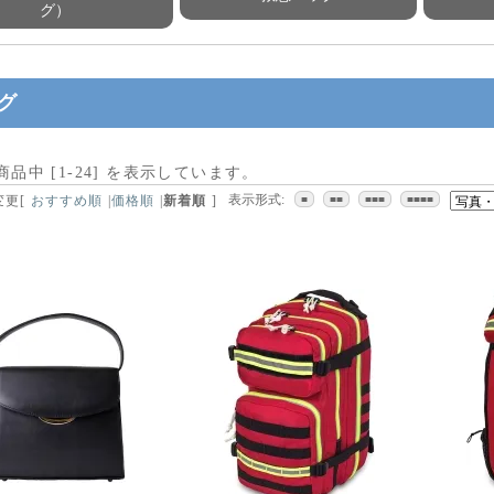
グ）
グ
 商品中 [
1
-
24
] を表示しています。
表示形式:
変更
[
おすすめ順
|
価格順
|
新着順
]
■
■■
■■■
■■■■