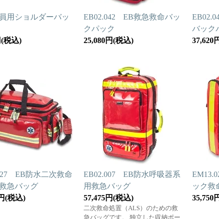
員用ショルダーバッ
EB02.042 EB救急救命バッ
EB02
クパック
バック
円(税込)
25,080円(税込)
37,62
.027 EB防水二次救命
EB02.007 EB防水呼吸器系
EM13
救急バッグ
用救急バッグ
ック救
0円(税込)
57,475円(税込)
35,75
二次救命処置（ALS）のための救
急バッグです。 独立した収納ポー