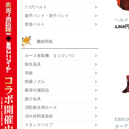
1つ穴ベルト
旗手バンド・刺子バンド
ヘルメ
救急ベルト
4,868
機材関係
ホース巻取機 タコマンV2
制水器具
管鎗
噴霧ノズル
吸管付属部品
媒介金具
消防散水用ホース
消火栓関連器材
EB05
スタンドパイプ
ターア