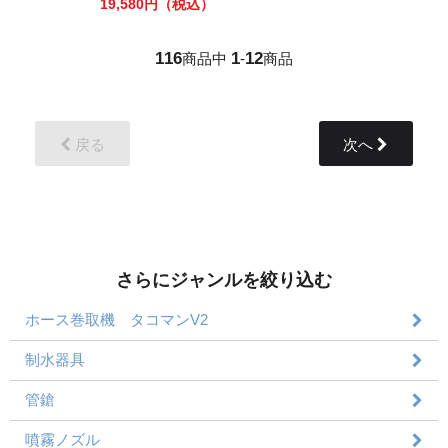
19,580円
（税込）
116
1
12
商品中
-
商品
戻る
次へ
さらにジャンルを絞り込む
ホース巻取機 タコマンV2
制水器具
管鎗
噴霧ノズル