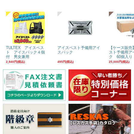
TULTEX アイスベス
アイスベスト予備用アイ
【ケース販売
ト アイスパック４個
スパック
スト予備用ア
付 男女兼用
ク 60個入り
2,940円(税込)
495円(税込)
25,000円(税込)